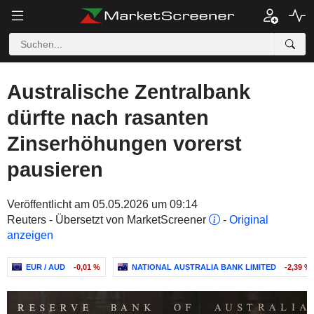
Australische Zentralbank
dürfte nach rasanten
Zinserhöhungen vorerst
pausieren
Veröffentlicht am 05.05.2026 um 09:14
Reuters - Übersetzt von MarketScreener
-
Original
anzeigen
EUR / AUD
-0,01 %
NATIONAL AUSTRALIA BANK LIMITED
-2,39 %