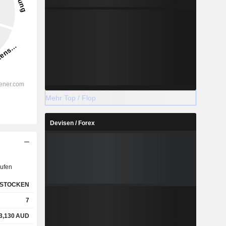
Mehr Top / Flop
Devisen / Forex
ufen
STOCKEN
7
3,130
AUD