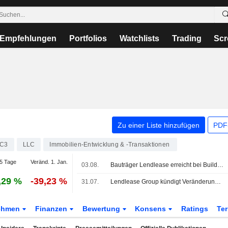
Empfehlungen
Portfolios
Watchlists
Trading
Scr
Zu einer Liste hinzufügen
PDF-
LC3
LLC
Immobilien-Entwicklung & -Transaktionen
5 Tage
Veränd. 1. Jan.
03.08.
Bauträger Lendlease erreicht bei Build-to-Rent-Projekt in Melbourne die Endhöhe
,29 %
-39,23 %
31.07.
Lendlease Group kündigt Veränderungen im Board und in den Ausschüssen an
ehmen
Finanzen
Bewertung
Konsens
Ratings
Te