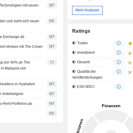
 Technologien mit neuen
MT
Mehr Analysen
den und sieht sich neuer
RE
Ratings
The Exchange ab
MT
Trader
int-Venture mit The Crown
MT
Investment
Gesamt
ung von 40% an The
CI
in Malaysia von
Qualität der
Veröffentlichungen
Residenz in Australien
MT
ESG MSCI
r Anteilseigner
MT
o-Rent-Portfolios ab
MT
RE