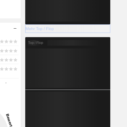
Mehr Top / Flop
Top / Flop
-