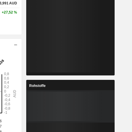
3,991
AUD
+27,52 %
Rohstoffe