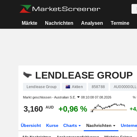
Märkte
Nachrichten
Analysen
Termine
LENDLEASE GROUP
Lendlease Group
Aktien
858788
AU000000L
Markt geschlossen -
Australian S.E.
08:10:08 07.08.2026
% 
3,160
+0,96 %
AUD
+4
Übersicht
Kurse
Charts
Nachrichten
Untern