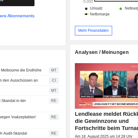
sere Abonnements
Mehr Finanzdaten
Analysen / Meinungen
 in Melbourne die Endhöhe
MT
in den Ausschüssen an
CI
MT
-Skandal in der
RE
Lendlease meldet Rückk
wegen 'inakzeptablen'
RE
die Gewinnzone und
Fortschritte beim Turn
ch Audit-Skandal
RE
Am 18. August 2025 um 14:28 Uhr