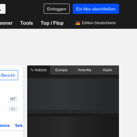
Einloggen
Ein Abo abschließen
eener
Tools
Top / Flop
Edition Deutschland
Indizes
Europa
Amerika
Asien
Bericht
MT
CI
rmine
Sektor
Derivate
ETFs