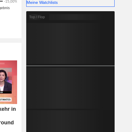
Meine Watchlists
Top / Flop
ehr in
around