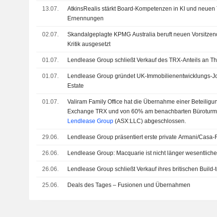
13.07.
AtkinsRealis stärkt Board-Kompetenzen in KI und neuen
Ernennungen
02.07.
Skandalgeplagte KPMG Australia beruft neuen Vorsitzen
Kritik ausgesetzt
01.07.
Lendlease Group schließt Verkauf des TRX-Anteils an 
01.07.
Lendlease Group gründet UK-Immobilienentwicklungs-Jo
Estate
01.07.
Valiram Family Office hat die Übernahme einer Beteilig
Exchange TRX und von 60% am benachbarten Büroturm 
Lendlease Group
(ASX:LLC) abgeschlossen.
29.06.
Lendlease Group präsentiert erste private Armani/Casa-
26.06.
Lendlease Group: Macquarie ist nicht länger wesentliche
26.06.
Lendlease Group schließt Verkauf ihres britischen Build-t
25.06.
Deals des Tages – Fusionen und Übernahmen