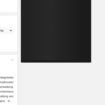
egriertes
nationaler
erwaltung.
ternehmens
waltung von
gapur, dem