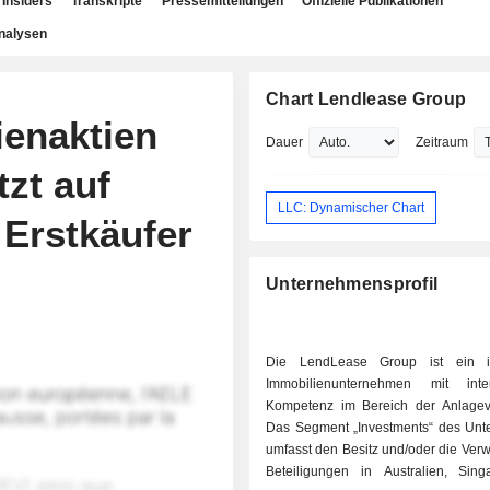
Insiders
Transkripte
Pressemitteilungen
Offizielle Publikationen
nalysen
Chart Lendlease Group
ienaktien
Dauer
Zeitraum
tzt auf
LLC: Dynamischer Chart
 Erstkäufer
Unternehmensprofil
Die LendLease Group ist ein int
Immobilienunternehmen mit inter
Kompetenz im Bereich der Anlagev
Das Segment „Investments“ des Un
umfasst den Besitz und/oder die Ver
Beteiligungen in Australien, Sin