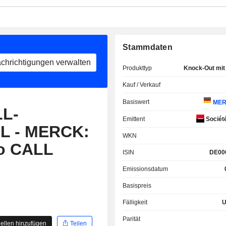
Stammdaten
chrichtigungen verwalten
Produkttyp
Knock-Out mit
Kauf / Verkauf
Basiswert
MER
L-
Emittent
Sociét
L - MERCK:
WKN
bo CALL
ISIN
DE00
Emissionsdatum
Basispreis
Fälligkeit
U
Parität
ellen hinzufügen
Teilen