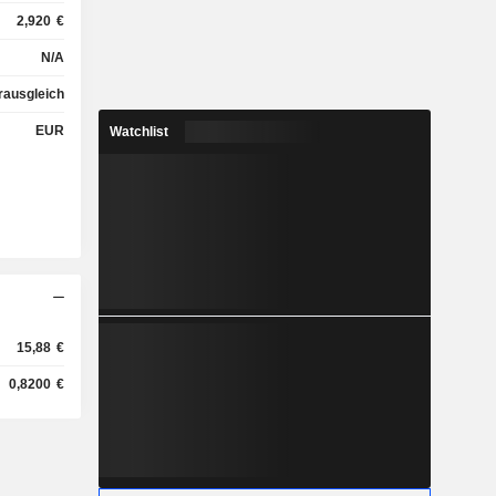
2,920
€
N/A
rausgleich
EUR
Watchlist
15,88
€
0,8200
€