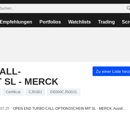
Empfehlungen
Portfolios
Watchlists
Trading
Scr
ALL-
Zu einer Liste hin
 SL - MERCK
Certificat
CJ5G0J
DE000CJ5G0J1
.07.25
OPEN END TURBO CALL-OPTIONSSCHEIN MIT SL - MERCK: Ausstieg aus dem turbo CALL CJ5G0J (+12.31%)