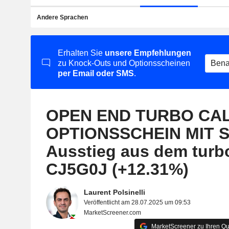
Andere Sprachen
Erhalten Sie
unsere Empfehlungen
zu Knock-Outs und Optionsscheinen
Bena
per Email oder SMS
.
OPEN END TURBO CAL
OPTIONSSCHEIN MIT S
Ausstieg aus dem tur
CJ5G0J (+12.31%)
Laurent Polsinelli
Veröffentlicht am 28.07.2025 um 09:53
MarketScreener.com
MarketScreener zu Ihren Qu