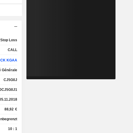
 Stop Loss
CALL
CK KGAA
é Générale
CJ5G0J
0CJ5G0J1
05.11.2018
88,92
€
nbegrenzt
10 : 1