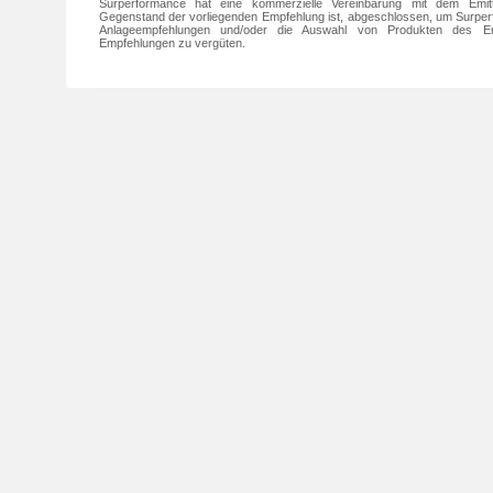
Surperformance hat eine kommerzielle Vereinbarung mit dem Emit
Gegenstand der vorliegenden Empfehlung ist, abgeschlossen, um Surperfo
Anlageempfehlungen und/oder die Auswahl von Produkten des Em
Empfehlungen zu vergüten.