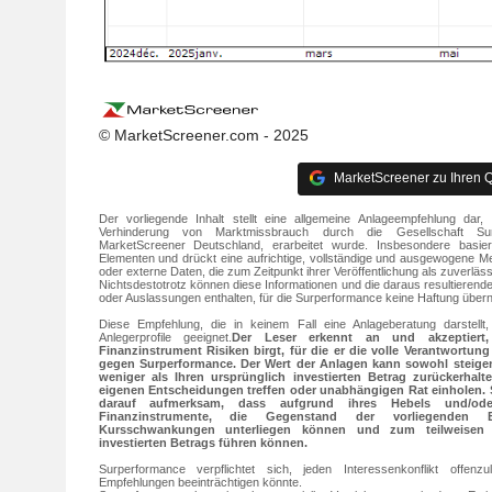
© MarketScreener.com - 2025
MarketScreener zu Ihren Q
Der vorliegende Inhalt stellt eine allgemeine Anlageempfehlung d
Verhinderung von Marktmissbrauch durch die Gesellschaft Su
MarketScreener Deutschland, erarbeitet wurde. Insbesondere basie
Elementen und drückt eine aufrichtige, vollständige und ausgewogene Mei
oder externe Daten, die zum Zeitpunkt ihrer Veröffentlichung als zuverlä
Nichtsdestotrotz können diese Informationen und die daraus resultieren
oder Auslassungen enthalten, für die Surperformance keine Haftung übe
Diese Empfehlung, die in keinem Fall eine Anlageberatung darstellt, 
Anlegerprofile geeignet.
Der Leser erkennt an und akzeptiert,
Finanzinstrument Risiken birgt, für die er die volle Verantwortung
gegen Surperformance. Der Wert der Anlagen kann sowohl steigen
weniger als Ihren ursprünglich investierten Betrag zurückerhal
eigenen Entscheidungen treffen oder unabhängigen Rat einholen.
darauf aufmerksam, dass aufgrund ihres Hebels und/ode
Finanzinstrumente, die Gegenstand der vorliegenden E
Kursschwankungen unterliegen können und zum teilweisen o
investierten Betrags führen können.
Surperformance verpflichtet sich, jeden Interessenkonflikt offenzu
Empfehlungen beeinträchtigen könnte.