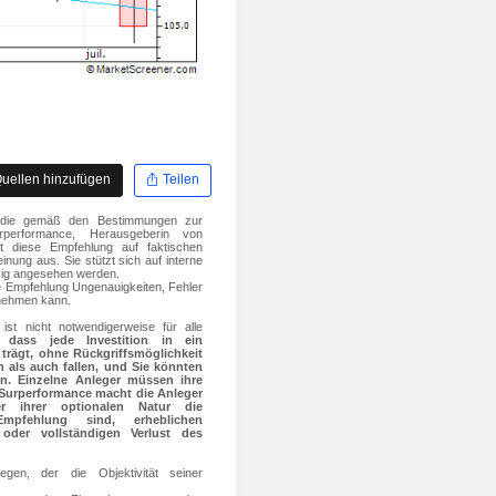
uellen hinzufügen
Teilen
ar, die gemäß den Bestimmungen zur
rperformance, Herausgeberin von
rt diese Empfehlung auf faktischen
nung aus. Sie stützt sich auf interne
ssig angesehen werden.
de Empfehlung Ungenauigkeiten, Fehler
rnehmen kann.
ist nicht notwendigerweise für alle
 dass jede Investition in ein
 trägt, ohne Rückgriffsmöglichkeit
 als auch fallen, und Sie könnten
ten. Einzelne Anleger müssen ihre
 Surperformance macht die Anleger
r ihrer optionalen Natur die
mpfehlung sind, erheblichen
der vollständigen Verlust des
legen, der die Objektivität seiner