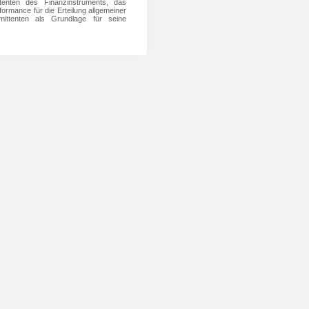
tenten des Finanzinstruments, das
rmance für die Erteilung allgemeiner
ittenten als Grundlage für seine