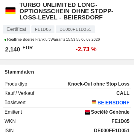
TURBO UNLIMITED LONG-
OPTIONSSCHEIN OHNE STOPP-
LOSS-LEVEL - BEIERSDORF
Certificat
FE1D05
DE000FE1D051
Realtime Boerse Frankfurt Warrants
15:53:55 06.08.2026
EUR
-2,73 %
2,140
Stammdaten
Produkttyp
Knock-Out ohne Stop Loss
Kauf / Verkauf
CALL
Basiswert
BEIERSDORF
Emittent
Société Générale
WKN
FE1D05
ISIN
DE000FE1D051