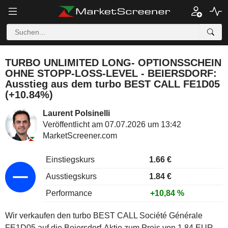
TURBO UNLIMITED LONG- OPTIONSSCHEIN
OHNE STOPP-LOSS-LEVEL - BEIERSDORF:
Ausstieg aus dem turbo BEST CALL FE1D05
(+10.84%)
Laurent Polsinelli
Veröffentlicht am 07.07.2026 um 13:42
MarketScreener.com
Einstiegskurs
1.66 €
Ausstiegskurs
1.84 €
Performance
+10,84 %
Wir verkaufen den turbo BEST CALL Société Générale
FE1D05 auf die Beiersdorf-Aktie zum Preis von 1.84 EUR.