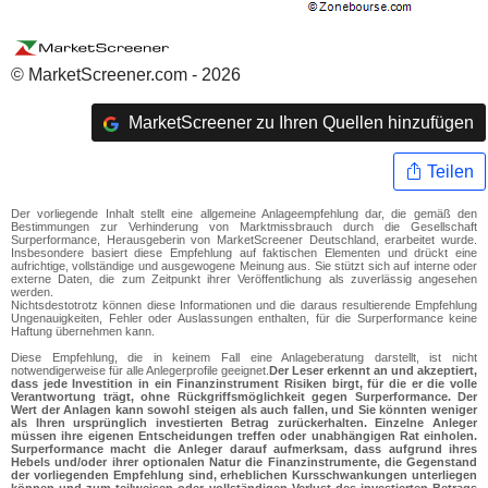
© MarketScreener.com - 2026
MarketScreener zu Ihren Quellen hinzufügen
Teilen
Der vorliegende Inhalt stellt eine allgemeine Anlageempfehlung dar, die gemäß den
Bestimmungen zur Verhinderung von Marktmissbrauch durch die Gesellschaft
Surperformance, Herausgeberin von MarketScreener Deutschland, erarbeitet wurde.
Insbesondere basiert diese Empfehlung auf faktischen Elementen und drückt eine
aufrichtige, vollständige und ausgewogene Meinung aus. Sie stützt sich auf interne oder
externe Daten, die zum Zeitpunkt ihrer Veröffentlichung als zuverlässig angesehen
werden.
Nichtsdestotrotz können diese Informationen und die daraus resultierende Empfehlung
Ungenauigkeiten, Fehler oder Auslassungen enthalten, für die Surperformance keine
Haftung übernehmen kann.
Diese Empfehlung, die in keinem Fall eine Anlageberatung darstellt, ist nicht
notwendigerweise für alle Anlegerprofile geeignet.
Der Leser erkennt an und akzeptiert,
dass jede Investition in ein Finanzinstrument Risiken birgt, für die er die volle
Verantwortung trägt, ohne Rückgriffsmöglichkeit gegen Surperformance. Der
Wert der Anlagen kann sowohl steigen als auch fallen, und Sie könnten weniger
als Ihren ursprünglich investierten Betrag zurückerhalten. Einzelne Anleger
müssen ihre eigenen Entscheidungen treffen oder unabhängigen Rat einholen.
Surperformance macht die Anleger darauf aufmerksam, dass aufgrund ihres
Hebels und/oder ihrer optionalen Natur die Finanzinstrumente, die Gegenstand
der vorliegenden Empfehlung sind, erheblichen Kursschwankungen unterliegen