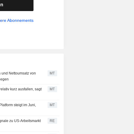
en
sere Abonnements
is und Nettoumsatz von
MT
tiegen
lativ kurz ausfallen, sagt
MT
atform steigt im Juni,
MT
ignale zu US-Arbeitsmarkt
RE