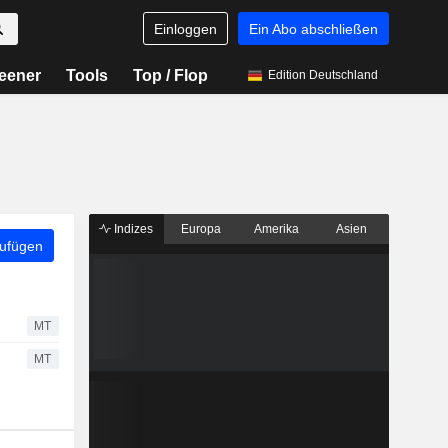
Einloggen
Ein Abo abschließen
eener
Tools
Top / Flop
Edition Deutschland
Indizes
Europa
Amerika
Asien
zufügen
MT
MT