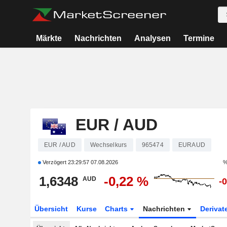
Märkte
Nachrichten
Analysen
Termine
EUR / AUD
EUR / AUD
Wechselkurs
965474
EURAUD
Verzögert
23:29:57 07.08.2026
%
1,6348
-0,22 %
AUD
-
Übersicht
Kurse
Charts
Nachrichten
Derivat