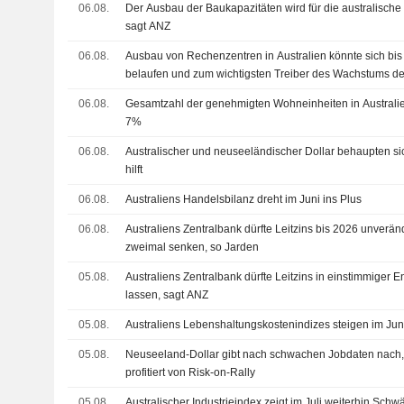
06.08.
Der Ausbau der Baukapazitäten wird für die australische 
sagt ANZ
06.08.
Ausbau von Rechenzentren in Australien könnte sich bi
belaufen und zum wichtigsten Treiber des Wachstums de
Unternehmensinvestitionen werden, sagt CommBank
06.08.
Gesamtzahl der genehmigten Wohneinheiten in Australien
7%
06.08.
Australischer und neuseeländischer Dollar behaupten 
hilft
06.08.
Australiens Handelsbilanz dreht im Juni ins Plus
06.08.
Australiens Zentralbank dürfte Leitzins bis 2026 unverä
zweimal senken, so Jarden
05.08.
Australiens Zentralbank dürfte Leitzins in einstimmiger 
lassen, sagt ANZ
05.08.
Australiens Lebenshaltungskostenindizes steigen im Jun
05.08.
Neuseeland-Dollar gibt nach schwachen Jobdaten nach, 
profitiert von Risk-on-Rally
05.08.
Australischer Industrieindex zeigt im Juli weiterhin Schw