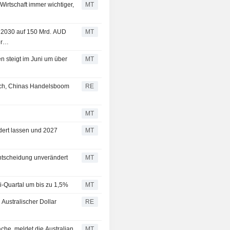
Wirtschaft immer wichtiger,
MT
s 2030 auf 150 Mrd. AUD
MT
r
 steigt im Juni um über
MT
sich, Chinas Handelsboom
RE
MT
ndert lassen und 2027
MT
Entscheidung unverändert
MT
i-Quartal um bis zu 1,5%
MT
Australischer Dollar
RE
äche, meldet die Australian
MT