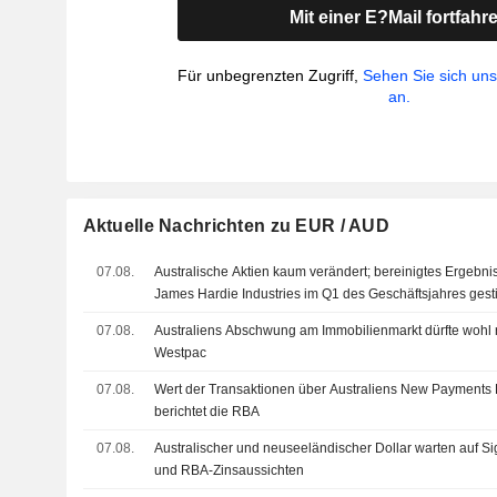
Mit einer E?Mail fortfahr
Für unbegrenzten Zugriff,
Sehen Sie sich un
an.
Aktuelle Nachrichten zu EUR / AUD
07.08.
Australische Aktien kaum verändert; bereinigtes Ergebn
James Hardie Industries im Q1 des Geschäftsjahres ges
07.08.
Australiens Abschwung am Immobilienmarkt dürfte wohl re
Westpac
07.08.
Wert der Transaktionen über Australiens New Payments Pl
berichtet die RBA
07.08.
Australischer und neuseeländischer Dollar warten auf S
und RBA-Zinsaussichten