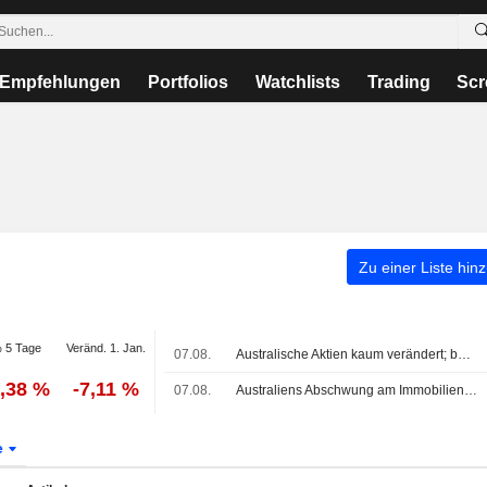
Empfehlungen
Portfolios
Watchlists
Trading
Scr
Zu einer Liste hin
 5 Tage
Veränd. 1. Jan.
07.08.
Australische Aktien kaum verändert; bereinigtes Ergebnis und Nettoumsatz von James Hardie Industries im Q1 des Geschäftsjahres gestiegen
0,38 %
-7,11 %
07.08.
Australiens Abschwung am Immobilienmarkt dürfte wohl relativ kurz ausfallen, sagt Westpac
e