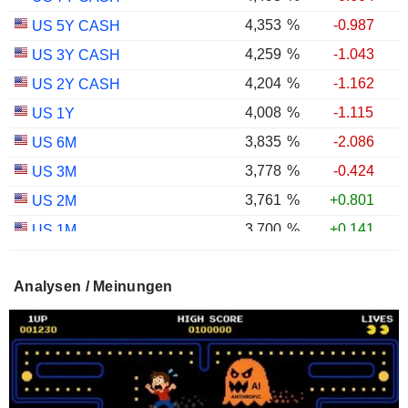
4,353
%
-0.987
US 5Y CASH
4,259
%
-1.043
US 3Y CASH
4,204
%
-1.162
US 2Y CASH
4,008
%
-1.115
US 1Y
3,835
%
-2.086
US 6M
3,778
%
-0.424
US 3M
3,761
%
+0.801
US 2M
3,700
%
+0.141
US 1M
3,000
%
-0.346
US 30Y INFLATION INDEXED
Analysen / Meinungen
2,402
%
-1.128
US 10Y INFLATION INDEXED
1,725
%
+2.034
US 5Y INFLATION INDEXED