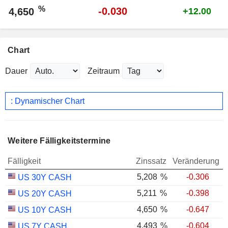
%
-0.030
4,650
+12.00
Chart
Dauer
Zeitraum
: Dynamischer Chart
Weitere Fälligkeitstermine
Fälligkeit
Zinssatz
Veränderung
5,208
%
-0.306
US 30Y CASH
5,211
%
-0.398
US 20Y CASH
4,650
%
-0.647
US 10Y CASH
4,493
%
-0.604
US 7Y CASH