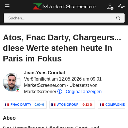
Atos, Fnac Darty, Chargeurs...
diese Werte stehen heute in
Paris im Fokus
Jean-Yves Courtial
Veröffentlicht am 12.05.2026 um 09:01
MarketScreener.com - Übersetzt von
MarketScreener
-
Original anzeigen
FNAC DARTY
0,00 %
ATOS GROUP
-0,13 %
COMPAGNIE C
Abeo