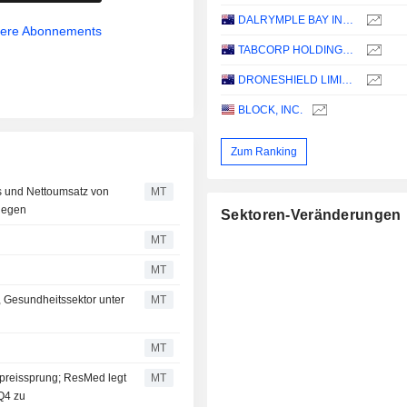
DALRYMPLE BAY INFRASTRUCTURE LIMITED
sere Abonnements
TABCORP HOLDINGS LIMITED
DRONESHIELD LIMITED
BLOCK, INC.
Zum Ranking
is und Nettoumsatz von
MT
tiegen
Sektoren-Veränderungen
MT
MT
 Gesundheitssektor unter
MT
MT
lpreissprung; ResMed legt
MT
Q4 zu