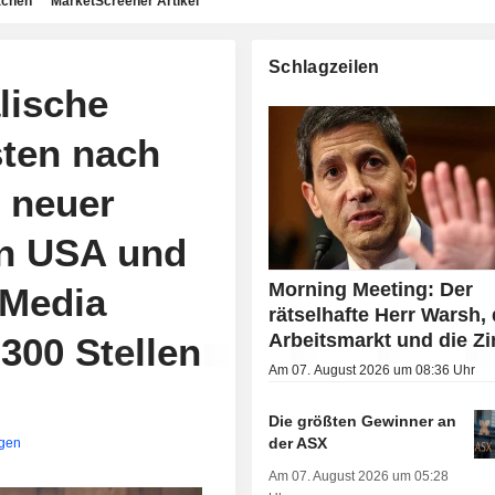
achen
MarketScreener Artikel
Schlagzeilen
lische
sten nach
e neuer
n USA und
Morning Meeting: Der
 Media
rätselhafte Herr Warsh, 
Arbeitsmarkt und die Z
 300 Stellen
Am 07. August 2026 um 08:36 Uhr
Die größten Gewinner an
der ASX
igen
Am 07. August 2026 um 05:28