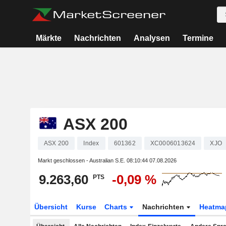
Märkte
Nachrichten
Analysen
Termine
ASX 200
ASX 200
Index
601362
XC0006013624
XJO
Markt geschlossen - Australian S.E.
08:10:44 07.08.2026
9.263,60
-0,09 %
PTS
Übersicht
Kurse
Charts
Nachrichten
Heatma