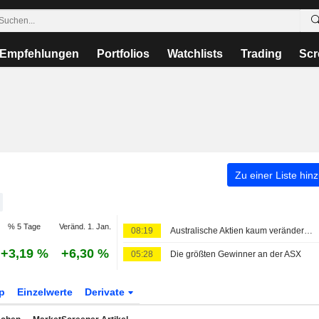
Empfehlungen
Portfolios
Watchlists
Trading
Scr
Zu einer Liste hin
% 5 Tage
Veränd. 1. Jan.
08:19
Australische Aktien kaum verändert; bereinigtes Ergebnis und Nettoumsatz von James Hardie Industries im Q1 des Geschäftsjahres gestiegen
+3,19 %
+6,30 %
05:28
Die größten Gewinner an der ASX
p
Einzelwerte
Derivate