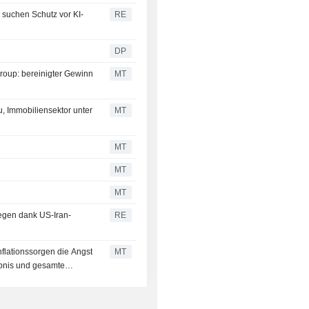
 suchen Schutz vor KI-
RE
DP
roup: bereinigter Gewinn
MT
u, Immobiliensektor unter
MT
MT
MT
MT
legen dank US-Iran-
RE
nflationssorgen die Angst
MT
ebnis und gesamte