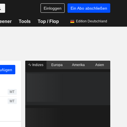
Einloggen
Ein Abo abschließen
eener
Tools
Top / Flop
Edition Deutschland
Indizes
Europa
Amerika
Asien
zufügen
MT
MT