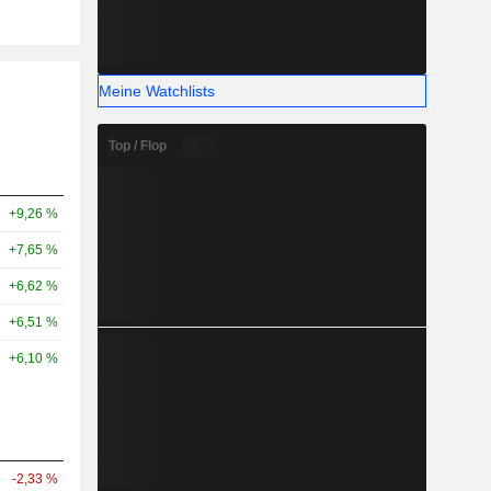
Meine Watchlists
Top / Flop
+9,26 %
+7,65 %
+6,62 %
+6,51 %
+6,10 %
-2,33 %