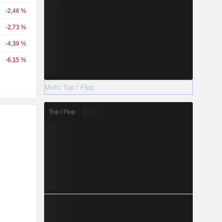
-2,46 %
-2,73 %
-4,39 %
-6,15 %
Mehr Top / Flop
Top / Flop