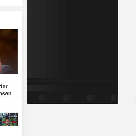
der
insen