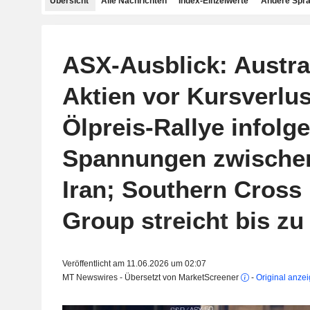
Übersicht
Alle Nachrichten
Index-Einzelwerte
Andere Spr
ASX-Ausblick: Austra
Aktien vor Kursverlu
Ölpreis-Rallye infolg
Spannungen zwische
Iran; Southern Cross
Group streicht bis zu
Veröffentlicht am 11.06.2026 um 02:07
MT Newswires - Übersetzt von MarketScreener
-
Original anze