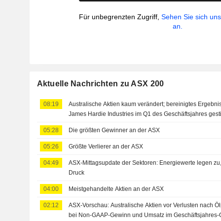
Für unbegrenzten Zugriff,
Sehen Sie sich un
an.
Aktuelle Nachrichten zu ASX 200
08:19
Australische Aktien kaum verändert; bereinigtes Ergebn
James Hardie Industries im Q1 des Geschäftsjahres ges
05:28
Die größten Gewinner an der ASX
05:26
Größte Verlierer an der ASX
04:49
ASX-Mittagsupdate der Sektoren: Energiewerte legen zu,
Druck
04:00
Meistgehandelte Aktien an der ASX
02:12
ASX-Vorschau: Australische Aktien vor Verlusten nach Ö
bei Non-GAAP-Gewinn und Umsatz im Geschäftsjahres-