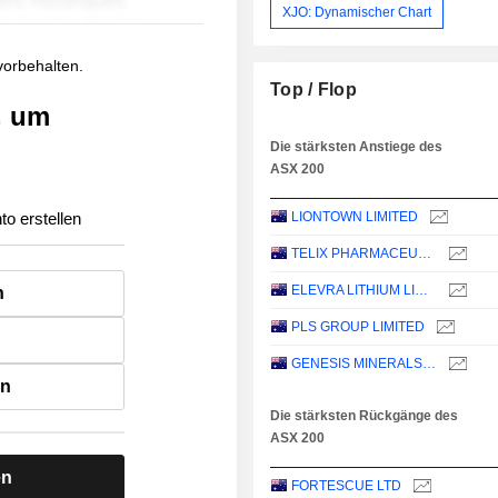
XJO: Dynamischer Chart
 vorbehalten.
Top / Flop
, um
Die stärksten Anstiege des
ASX 200
to erstellen
LIONTOWN LIMITED
TELIX PHARMACEUTICALS LIMITED
ELEVRA LITHIUM LIMITED
n
PLS GROUP LIMITED
GENESIS MINERALS LIMITED
en
Die stärksten Rückgänge des
ASX 200
en
FORTESCUE LTD