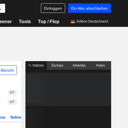
Einloggen
Ein Abo abschließen
eener
Tools
Top / Flop
Edition Deutschland
Indizes
Europa
Amerika
Asien
Bericht
MT
MT
ine
Sektor
Derivate
ETFs