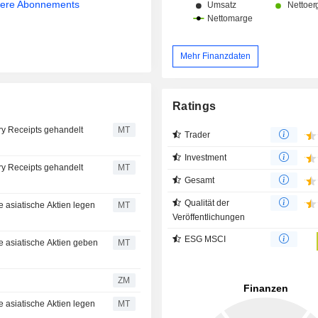
sere Abonnements
Mehr Finanzdaten
Ratings
ry Receipts gehandelt
MT
Trader
Investment
ry Receipts gehandelt
MT
Gesamt
Qualität der
 asiatische Aktien legen
MT
Veröffentlichungen
ESG MSCI
e asiatische Aktien geben
MT
ZM
 asiatische Aktien legen
MT