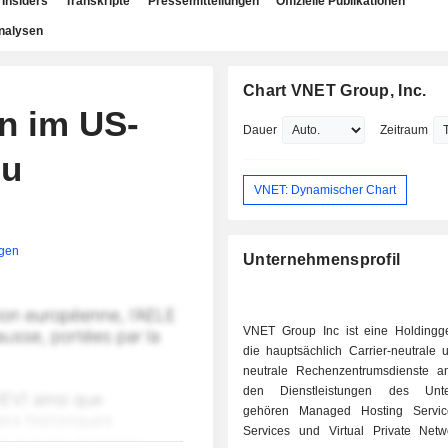
Insiders
Transkripte
Pressemitteilungen
Offizielle Publikationen
nalysen
Chart VNET Group, Inc.
n im US-
Dauer
Zeitraum
zu
VNET: Dynamischer Chart
igen
Unternehmensprofil
VNET Group Inc ist eine Holdingges
die hauptsächlich Carrier-neutrale 
neutrale Rechenzentrumsdienste an
den Dienstleistungen des Unt
gehören Managed Hosting Servic
Services und Virtual Private Net