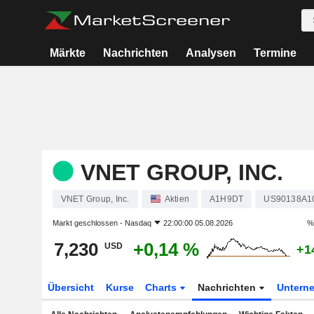
Märkte
Nachrichten
Analysen
Termine
VNET GROUP, INC.
VNET Group, Inc.
Aktien
A1H9DT
US90138A1
Markt geschlossen -
Nasdaq
22:00:00 05.08.2026
%
7,230
+0,14 %
USD
+1
Übersicht
Kurse
Charts
Nachrichten
Untern