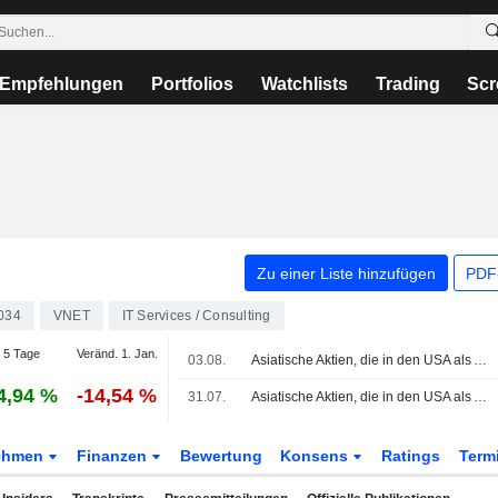
Empfehlungen
Portfolios
Watchlists
Trading
Scr
Zu einer Liste hinzufügen
PDF-
034
VNET
IT Services / Consulting
 5 Tage
Veränd. 1. Jan.
03.08.
Asiatische Aktien, die in den USA als American Depositary Receipts gehandelt werden, legen im Montagshandel leicht zu
4,94 %
-14,54 %
31.07.
Asiatische Aktien, die in den USA als American Depositary Receipts gehandelt werden, legen im Freitagshandel leicht zu
ehmen
Finanzen
Bewertung
Konsens
Ratings
Term