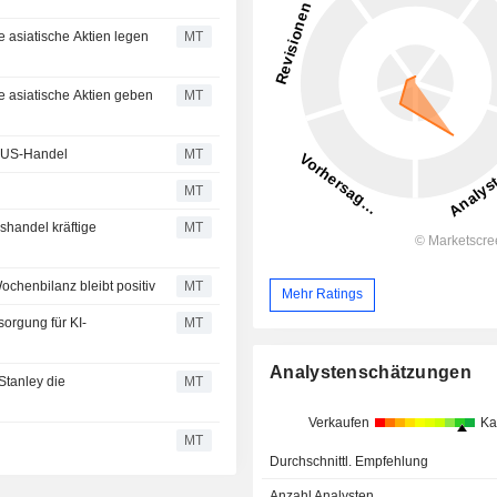
 asiatische Aktien legen
MT
e asiatische Aktien geben
MT
n US-Handel
MT
MT
handel kräftige
MT
chenbilanz bleibt positiv
MT
Mehr Ratings
orgung für KI-
MT
Analystenschätzungen
Stanley die
MT
Verkaufen
Ka
h
MT
Durchschnittl. Empfehlung
Anzahl Analysten