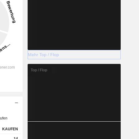
Mehr Top / Flop
Top / Flop
ufen
KAUFEN
14