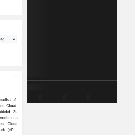
ellschaft,
und Cloud-
bietet. Zu
ernehmens
es, Cloud
work (VPN)