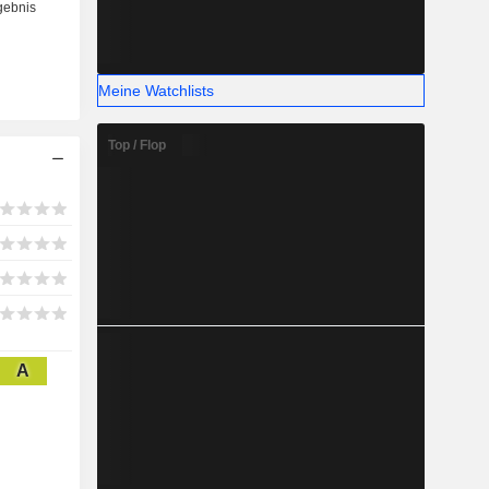
Meine Watchlists
Top / Flop
A