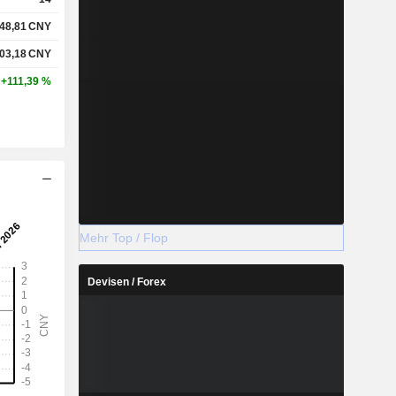
48,81
CNY
03,18
CNY
+111,39 %
Mehr Top / Flop
Devisen / Forex