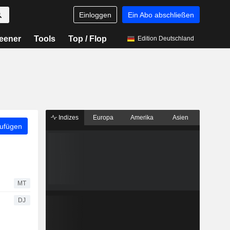
Einloggen
Ein Abo abschließen
eener
Tools
Top / Flop
Edition Deutschland
Indizes
Europa
Amerika
Asien
zufügen
MT
DJ