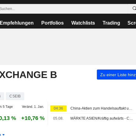
Empfehlungen
Portfolios
Watchlists
Trading
Scr
EXCHANGE B
Zu einer Liste hin
B
CSEIB
% 5 Tage
Veränd. 1. Jan.
04:36
China-Aktien zum Handelsauftakt uneinheitlich: Anleger rotieren in defensive Sektoren
0,13 %
+10,76 %
05.08.
MÄRKTE ASIEN/Kräftig aufwärts - Chipwerte treiben die Börsen an
e