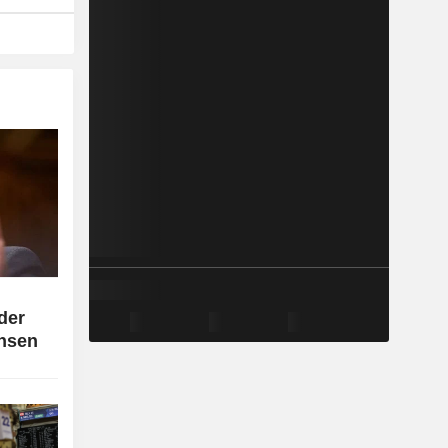
der
insen