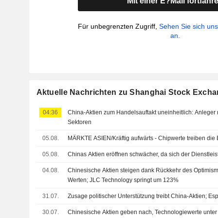
Mit einer E?Mail fortfahr
Für unbegrenzten Zugriff,
Sehen Sie sich un
an.
Aktuelle Nachrichten zu Shanghai Stock Excha
04:36
China-Aktien zum Handelsauftakt uneinheitlich: Anleger r
Sektoren
05.08.
MÄRKTE ASIEN/Kräftig aufwärts - Chipwerte treiben die
05.08.
Chinas Aktien eröffnen schwächer, da sich der Dienstlei
04.08.
Chinesische Aktien steigen dank Rückkehr des Optimism
Werten; JLC Technology springt um 123%
31.07.
Zusage politischer Unterstützung treibt China-Aktien; Es
30.07.
Chinesische Aktien geben nach, Technologiewerte unter