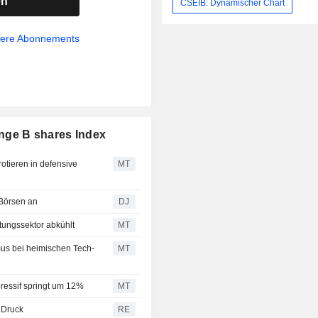
en
CSEIB: Dynamischer Chart
sere Abonnements
nge B shares Index
otieren in defensive
MT
 Börsen an
DJ
stungssektor abkühlt
MT
us bei heimischen Tech-
MT
pressif springt um 12%
MT
 Druck
RE