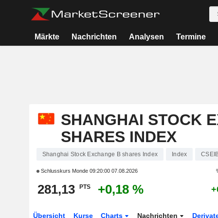
Märkte
Nachrichten
Analysen
Termine
SHANGHAI STOCK 
SHARES INDEX
Shanghai Stock Exchange B shares Index
Index
CSEI
Schlusskurs Monde
09:20:00 07.08.2026
281,13
+0,18 %
PTS
+
Übersicht
Kurse
Charts
Nachrichten
Derivat