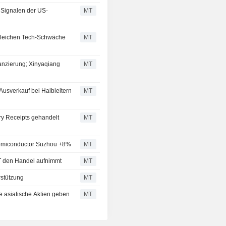
 Signalen der US-
MT
 gleichen Tech-Schwäche
MT
nanzierung; Xinyaqiang
MT
Ausverkauf bei Halbleitern
MT
ry Receipts gehandelt
MT
Semiconductor Suzhou +8%
MT
T den Handel aufnimmt
MT
rstützung
MT
e asiatische Aktien geben
MT