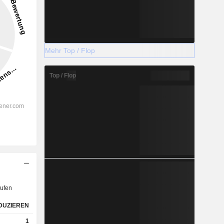
Mehr Top / Flop
Top / Flop
ufen
DUZIEREN
1