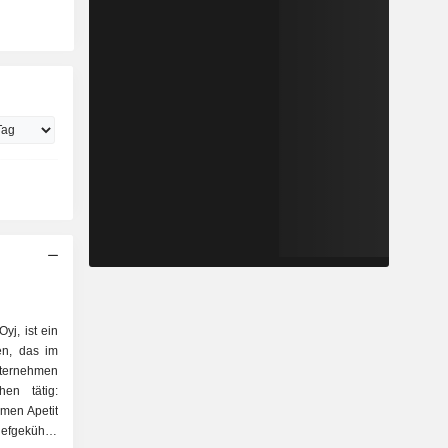
yj, ist ein
en, das im
nternehmen
hen tätig:
amen Apetit
gekühlte