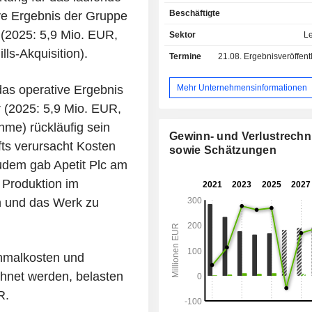
Fertiggerichte, Tiefkühlpizzen und 
Beschäftigte
ive Ergebnis der Gruppe
verkauft und vermarktet; und Ge
Ölsaaten, die unter den Markenn
 (2025: 5,9 Mio. EUR,
Sektor
L
und Mildola auf den Handel mit 
ls-Akquisition).
Termine
21.08.
Ergebnisveröffentlichun
Ölsaaten, Hülsenfrüchten und Rohs
Futtermittel spezialisiert sind
vermarktet und verkauft das Un
Mehr Unternehmensinformationen
as operative Ergebnis
Pflanzenöle und Expeller. Das U
 (2025: 5,9 Mio. EUR,
betreibt eine Reihe von Tochtergese
me) rückläufig sein
darunter Apetit Suomi Oy, Apetit P
Gewinn- und Verlustrech
Apetit Kala Oy, Martim Food AS, Av
fts verursacht Kosten
sowie Schätzungen
Grain Oy, ZAO Avena St. Peters
udem gab Apetit Plc am
Avena Astana, OOO Avena-Ukraine u
 Produktion im
Oy, um nur einige zu nennen.
en und das Werk zu
nmalkosten und
hnet werden, belasten
R.