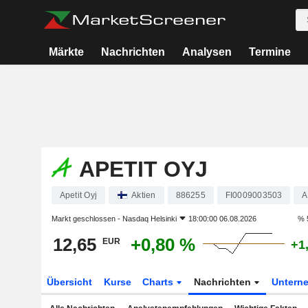
Märkte
Nachrichten
Analysen
Termine
APETIT OYJ
Apetit Oyj
Aktien
886255
FI0009003503
A
Markt geschlossen -
Nasdaq Helsinki
18:00:00 06.08.2026
% 
12,65
+0,80 %
EUR
+1
Übersicht
Kurse
Charts
Nachrichten
Untern