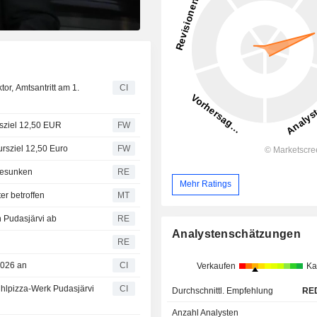
or, Amtsantritt am 1.
CI
rsziel 12,50 EUR
FW
Kursziel 12,50 Euro
FW
 gesunken
RE
Mehr Ratings
er betroffen
MT
n Pudasjärvi ab
RE
Analystenschätzungen
RE
2026 an
CI
Verkaufen
Ka
kühlpizza-Werk Pudasjärvi
CI
Durchschnittl. Empfehlung
RE
Anzahl Analysten