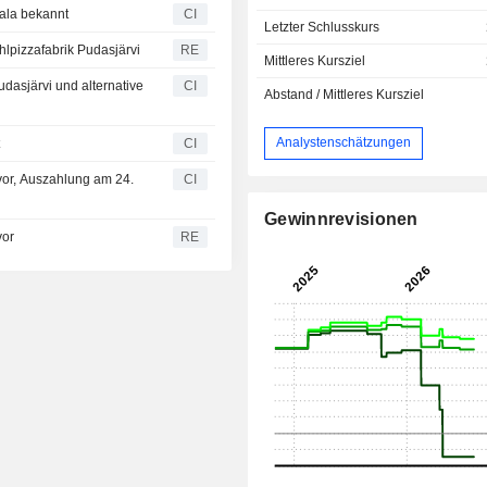
mala bekannt
CI
Letzter Schlusskurs
lpizzafabrik Pudasjärvi
RE
Mittleres Kursziel
udasjärvi und alternative
CI
Abstand / Mittleres Kursziel
Analystenschätzungen
t
CI
 vor, Auszahlung am 24.
CI
Gewinnrevisionen
vor
RE