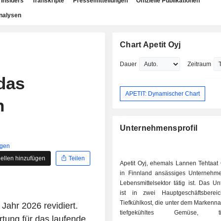
Insiders
Transkripte
Pressemitteilungen
Offizielle Publikationen
nalysen
Chart Apetit Oyj
Dauer
Zeitraum
das
APETIT: Dynamischer Chart
n
Unternehmensprofil
igen
ellen hinzufügen
Teilen
Apetit Oyj, ehemals Lannen Tehtaat O
in Finnland ansässiges Unternehm
Lebensmittelsektor tätig ist. Das U
ist in zwei Hauptgeschäftsbereic
Tiefkühlkost, die unter dem Markenn
Jahr 2026 revidiert.
tiefgekühltes Gemüse, tief
tung für das laufende