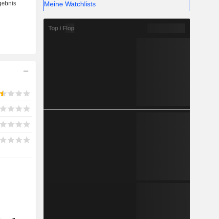
Meine Watchlists
Top / Flop
-