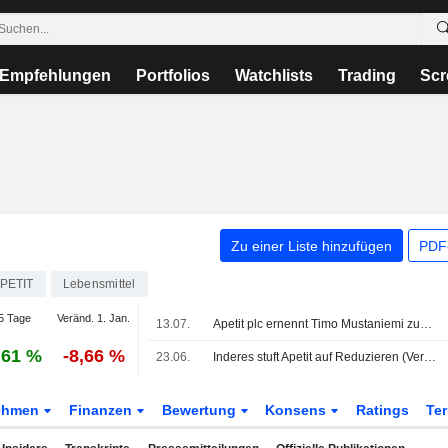
Empfehlungen
Portfolios
Watchlists
Trading
Scr
Zu einer Liste hinzufügen
PDF-
PETIT
Lebensmittel
5 Tage
Veränd. 1. Jan.
13.07.
Apetit plc ernennt Timo Mustaniemi zum Produktionsdirektor, Amtsantritt am 1. September 2026
,61 %
-8,66 %
23.06.
Inderes stuft Apetit auf Reduzieren (Verkaufen) hoch, Kursziel 12,50 EUR
ehmen
Finanzen
Bewertung
Konsens
Ratings
Te