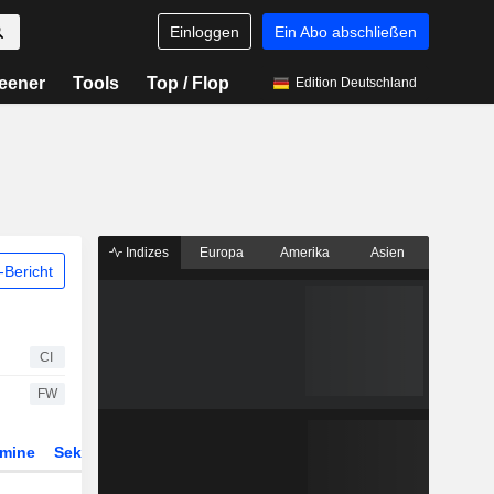
Einloggen
Ein Abo abschließen
eener
Tools
Top / Flop
Edition Deutschland
Indizes
Europa
Amerika
Asien
Bericht
CI
FW
rmine
Sektor
Derivate