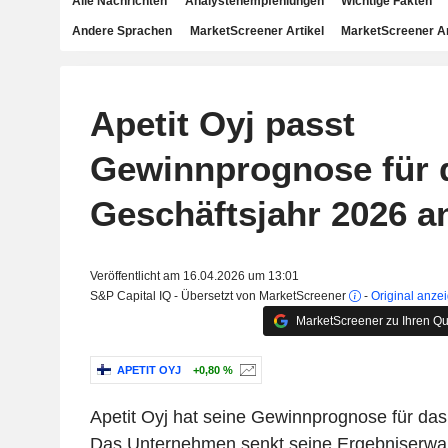
Alle Nachrichten
Analystenempfehlungen
Wichtige Fakten
Andere Sprachen
MarketScreener Artikel
MarketScreener A
Apetit Oyj passt
Gewinnprognose für 
Geschäftsjahr 2026 a
Veröffentlicht am 16.04.2026 um 13:01
S&P Capital IQ - Übersetzt von MarketScreener
-
Original anze
MarketScreener zu Ihren Qu
APETIT OYJ
+0,80 %
Apetit Oyj hat seine Gewinnprognose für das 
Das Unternehmen senkt seine Ergebniserwar