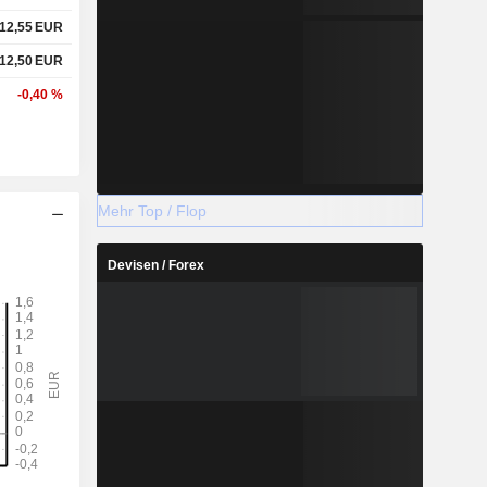
12,55
EUR
12,50
EUR
-0,40 %
Mehr Top / Flop
Devisen / Forex