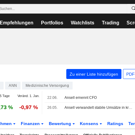
Empfehlungen
Portfolios
Watchlists
Trading
Scr
Zu einer Liste hinzufügen
PDF-
9
ANN
Medizinische Versorgung
5 Tage
Veränd. 1. Jan.
22.06.
Ansell ernennt CFO
,73 %
-0,97 %
26.05.
Ansell verwandelt stabile Umsätze in kräftiges Gewinnwachstum
ehmen
Finanzen
Bewertung
Konsens
Ratings
Te