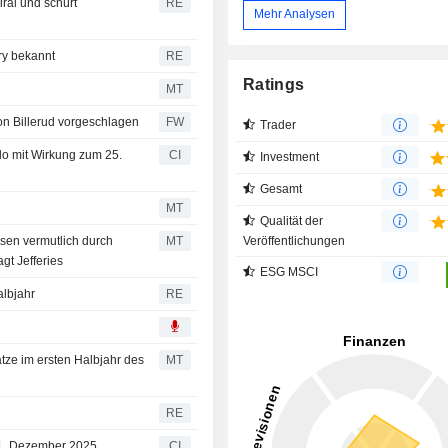
ral und schürt
RE
Mehr Analysen
ry bekannt
RE
Ratings
MT
on Billerud vorgeschlagen
FW
Trader
o mit Wirkung zum 25.
CI
Investment
Gesamt
MT
Qualität der
Veröffentlichungen
sen vermutlich durch
MT
gt Jefferies
ESG MSCI
albjahr
RE
tze im ersten Halbjahr des
MT
RE
31. Dezember 2025
CI