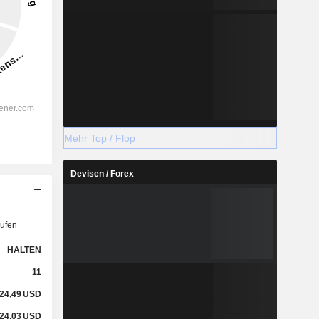
Mehr Top / Flop
Devisen / Forex
ufen
HALTEN
11
24,49
USD
24,03
USD