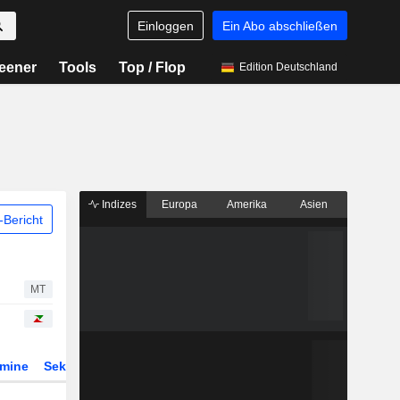
Einloggen
Ein Abo abschließen
eener
Tools
Top / Flop
Edition Deutschland
Indizes
Europa
Amerika
Asien
Bericht
MT
rmine
Sektor
Derivate
ETFs