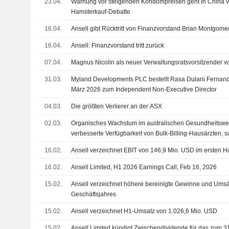
23.04.
Warnung vor steigenden Kondompreisen geht in China vi
Hamsterkauf-Debatte
16.04.
Ansell gibt Rücktritt von Finanzvorstand Brian Montgome
16.04.
Ansell: Finanzvorstand tritt zurück
07.04.
Magnus Nicolin als neuer Verwaltungsratsvorsitzender v
31.03.
Myland Developments PLC bestellt Rasa Dulani Fernand
März 2026 zum Independent Non-Executive Director
04.03.
Die größten Verlierer an der ASX
02.03.
Organisches Wachstum im australischen Gesundheitswe
verbesserte Verfügbarkeit von Bulk-Billing-Hausärzten, sa
16.02.
Ansell verzeichnet EBIT von 146,9 Mio. USD im ersten H
16.02.
Ansell Limited, H1 2026 Earnings Call, Feb 16, 2026
15.02.
Ansell verzeichnet höhere bereinigte Gewinne und Umsä
Geschäftsjahres
15.02.
Ansell verzeichnet H1-Umsatz von 1.026,6 Mio. USD
15.02.
Ansell Limited kündigt Zwischendividende für das zum 