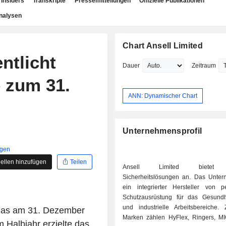
Insiders
Transkripte
Pressemitteilungen
Offizielle Publikationen
nalysen
Chart Ansell Limited
ntlicht
Dauer
Zeitraum
 zum 31.
ANN: Dynamischer Chart
Unternehmensprofil
igen
ellen hinzufügen
Teilen
Ansell Limited bietet w
Sicherheitslösungen an. Das Unter
ein integrierter Hersteller von pe
Schutzausrüstung für das Gesund
und industrielle Arbeitsbereiche.
r das am 31. Dezember
Marken zählen HyFlex, Ringers, 
 Halbjahr erzielte das