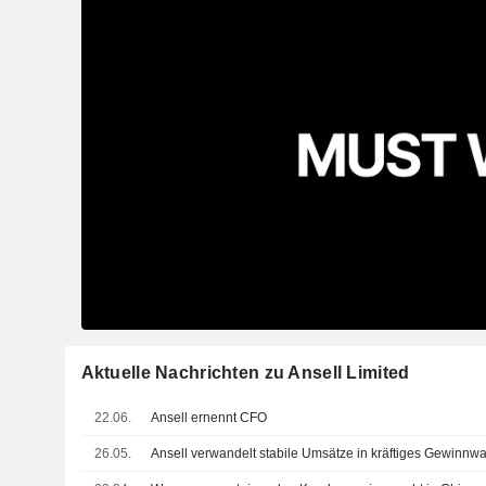
Aktuelle Nachrichten zu Ansell Limited
22.06.
Ansell ernennt CFO
26.05.
Ansell verwandelt stabile Umsätze in kräftiges Gewinn