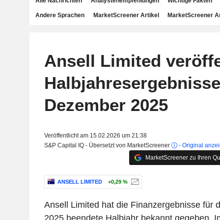
Alle Nachrichten
Analystenempfehlungen
Wichtige Fakten
Andere Sprachen
MarketScreener Artikel
MarketScreener A
Ansell Limited veröffe
Halbjahresergebnisse
Dezember 2025
Veröffentlicht am 15.02.2026 um 21:38
S&P Capital IQ - Übersetzt von MarketScreener
-
Original anze
MarketScreener zu Ihren Qu
ANSELL LIMITED
+0,29 %
Ansell Limited hat die Finanzergebnisse fü
2025 beendete Halbjahr bekannt gegeben. Im