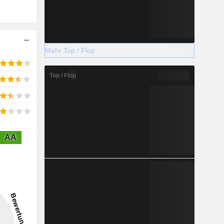
Mehr Top / Flop
Top / Flop
AA