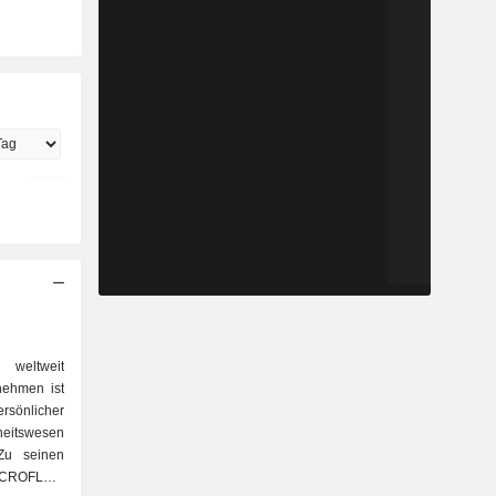
eltweit
nehmen ist
rsönlicher
heitswesen
 Zu seinen
MICROFLEX,