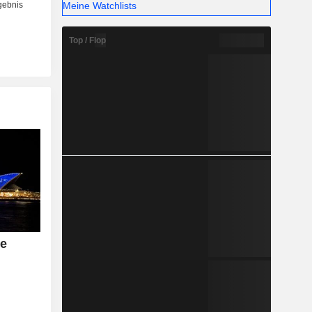
Meine Watchlists
Top / Flop
le