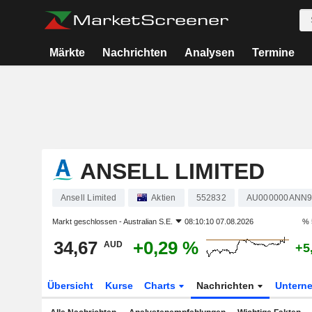
Märkte
Nachrichten
Analysen
Termine
ANSELL LIMITED
Ansell Limited
Aktien
552832
AU000000ANN
Markt geschlossen -
Australian S.E.
08:10:10 07.08.2026
% 
34,67
+0,29 %
AUD
+5
Übersicht
Kurse
Charts
Nachrichten
Untern