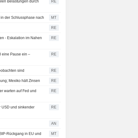
ahlen Belastungen durch
RE
n in der Schlussphase nach
MT
RE
en - Eskalation im Nahen
RE
l eine Pause ein –
RE
beobachten sind
RE
ung; Mexiko hält Zinsen
RE
ger warten auf Fed und
RE
r USD und sinkender
RE
AN
; BIP-Rückgang in EU und
MT