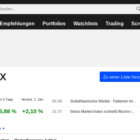
Empfehlungen
Portfolios
Watchlists
Trading
Scr
EX
Zu einer Liste hin
% 5 Tage
Veränd. 1. Jan.
05.08.
Südafrikanische Märkte - Faktoren im Blick am 5. August
5,88 %
+2,10 %
31.07.
Swiss Market Index schließt Woche im Minus; Holcim-Aktie schwächer
e