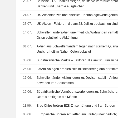
28.07.
Britische FTSE-Indizes steigen, da starke Verbraucherz
Banken und Energie ausgleichen
24.07.
US-Aktienindizes uneinheitlich, Technologiewerte gebe
23.07.
UK-Aktien - Faktoren, die am 23. Juli zu beobachten sind
14.07.
Schwellenländeraktien uneinheitlich, Währungen verhalt
Osten zeigt keine Abkühlung
01.07.
Aktien aus Schwellenländern legen nach starkem Quarta
Unsicherheit im Nahen Osten belastet
30.06.
Südafrikanische Märkte – Faktoren, die am 30. Juni zu 
25.06.
LatAm-Anlagen erholen sich mit besserer globaler Stimm
17.06.
Schwellenländer-Aktien legen zu, Devisen stabil – Anle
bewerten Iran-Abkommen
15.06.
Südafrikanische Vermögenswerte legen zu: Schwächere
Ölpreis beflügeln die Märkte
11.06.
Blue Chips trotzen EZB-Zinserhöhung und Iran-Sorgen
05.06.
Europäische Börsen schließen am Freitag uneinheitlich