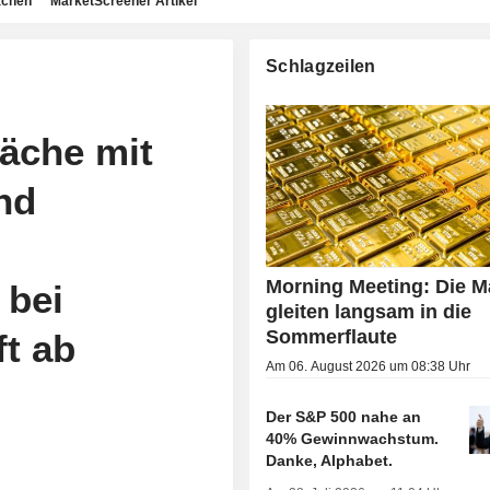
achen
MarketScreener Artikel
Schlagzeilen
äche mit
nd
Morning Meeting: Die M
 bei
gleiten langsam in die
Sommerflaute
t ab
Am 06. August 2026 um 08:38 Uhr
Der S&P 500 nahe an
40% Gewinnwachstum.
Danke, Alphabet.