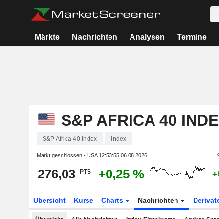
Märkte
Nachrichten
Analysen
Termine
S&P AFRICA 40 IND
S&P Africa 40 Index
Index
Markt geschlossen - USA
12:53:55 06.08.2026
276,03
+0,25 %
PTS
+
Übersicht
Kurse
Charts
Nachrichten
Derivat