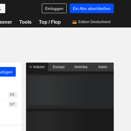
Einloggen
Ein Abo abschließen
eener
Tools
Top / Flop
Edition Deutschland
Indizes
Europa
Amerika
Asien
zufügen
RE
MT