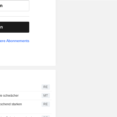
en
en
sere Abonnements
RE
tie schwächer
MT
aschend starken
RE