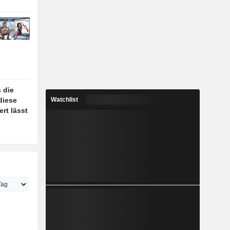
 die
diese
Watchlist
rt lässt