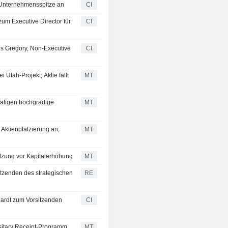
 Unternehmensspitze an
CI
m Executive Director für
CI
is Gregory, Non-Executive
CI
Utah-Projekt; Aktie fällt
MT
ätigen hochgradige
MT
Aktienplatzierung an;
MT
tzung vor Kapitalerhöhung
MT
tzenden des strategischen
RE
ardt zum Vorsitzenden
CI
sitary Receipt-Programm
MT