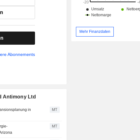
en
Mehr Finanzdaten
en
sere Abonnements
d Antimony Ltd
pansionsplanung in
MT
rgie-
MT
Arizona