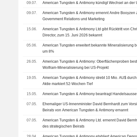
09.07.
American Tungsten & Antimony kündigt Wechsel an der
09.07.
American Tungsten & Antimony ernennt Andre Booyzen zu
Government Relations und Marketing
15.06.
American Tungsten & Antimony Ltd gibt Rücktritt von Chr
Director, zum 15. Juni 2026 bekannt
05.06.
American Tungsten erweitert bekannte Mineralisierung bei 
um 8%
26.05.
American Tungsten & Antimony: Oberflächenproben best
Wolfram-Mineralisierung bei US-Projekt
19.05.
American Tungsten & Antimony strebt 10 Mio. AU$ durch 
Aktie markiert 52-Wochen-Tief
15.05.
American Tungsten & Antimony beantragt Handelsausse
07.05.
Ehemaliger US-Innenminister David Bernhardt zum Vorsi
Beirats von American Tungsten & Antimony ernannt
07.05.
American Tungsten & Antimony Ltd. ernennt David Bernh
des strategischen Beirats
28.04.
American Tungsten & Antimony etabliert American Depo