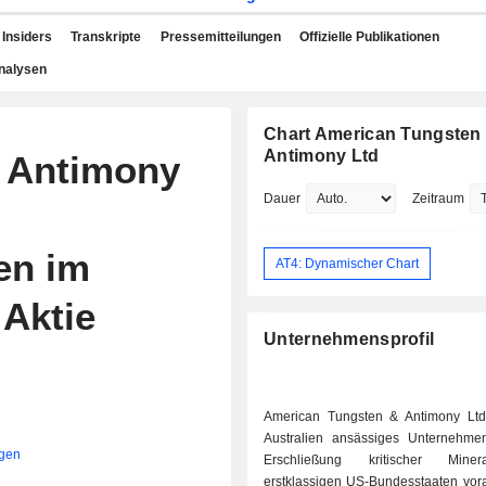
Insiders
Transkripte
Pressemitteilungen
Offizielle Publikationen
nalysen
Chart American Tungsten
Antimony Ltd
 Antimony
Dauer
Zeitraum
en im
AT4: Dynamischer Chart
 Aktie
Unternehmensprofil
American Tungsten & Antimony Ltd 
Australien ansässiges Unternehme
igen
Erschließung kritischer Mine
erstklassigen US-Bundesstaaten vora