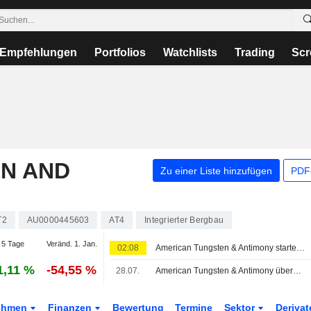
Empfehlungen
Portfolios
Watchlists
Trading
Scr
N AND
Zu einer Liste hinzufügen
PDF-
T2
AU0000445603
AT4
Integrierter Bergbau
 5 Tage
Veränd. 1. Jan.
02:08
American Tungsten & Antimony startet Hochlauf und Expansionsplanung in Antimonmine in Arizona und Raffinerie in Nevada
1,11 %
-54,55 %
28.07.
American Tungsten & Antimony übernimmt Hydrometallurgie-Antimonflockenraffinerie in Nevada und Antimonmine in Arizona
ehmen
Finanzen
Bewertung
Termine
Sektor
Deriva