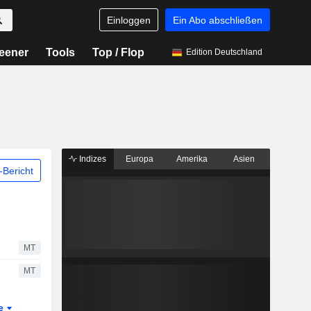
Einloggen
Ein Abo abschließen
eener
Tools
Top / Flop
Edition Deutschland
Indizes
Europa
Amerika
Asien
Bericht
MT
MT
te