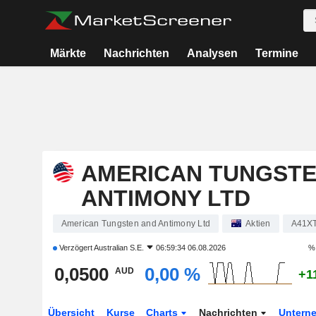
Märkte
Nachrichten
Analysen
Termine
AMERICAN TUNGSTE
ANTIMONY LTD
American Tungsten and Antimony Ltd
Aktien
A41X
Verzögert
Australian S.E.
06:59:34 06.08.2026
%
0,0500
0,00 %
AUD
+1
Übersicht
Kurse
Charts
Nachrichten
Untern