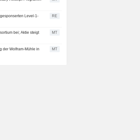
 gesponserten Level-1-
RE
rtium bei; Aktie steigt
MT
g der Wolfram-Mühle in
MT