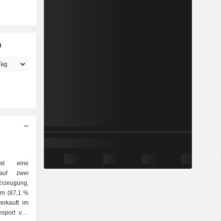
n
st eine
 auf zwei
om (87,1 %
erkauft im