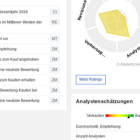
 Gesamtjahr 2026
CI
im Mittleren Westen der
RE
i vor
MT
 Kaufempfehlung
ZM
tal Markets zum Kauf angehoben
ZM
räftigt seine neutrale Bewertung
ZM
Mehr Ratings
 Capital zum Kaufen erhalten
ZM
hält die Bewertung Kaufen bei
ZM
räftigt seine neutrale Bewertung
ZM
Analystenschätzungen
Verkaufen
Ka
Durchschnittl. Empfehlung
Anzahl Analysten