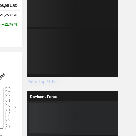
08,95
USD
21,75
USD
+11,75 %
Mehr Top / Flop
Devisen / Forex