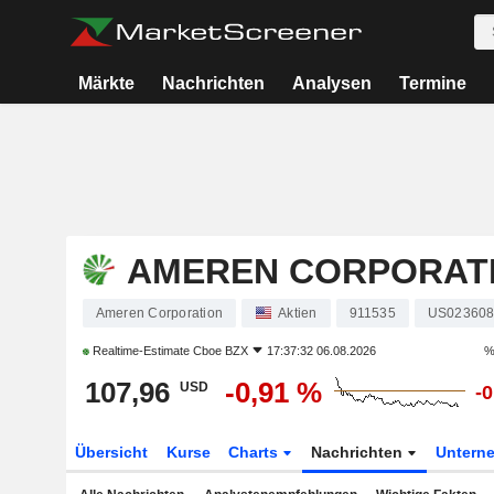
Märkte
Nachrichten
Analysen
Termine
AMEREN CORPORAT
Ameren Corporation
Aktien
911535
US023608
Realtime-Estimate
Cboe BZX
17:37:32 06.08.2026
%
107,96
-0,91 %
USD
-
Übersicht
Kurse
Charts
Nachrichten
Untern