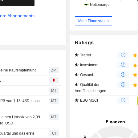
sere Abonnements
Mehr Finanzdaten
Ratings
Trader
Investment
bekräftigt seine Kaufempfehlung
ZM
Gesamt
6
Qualität der
MT
Veröffentlichungen
ESG MSCI
 EPS von 1,13 USD, nach
MT
2 einen Umsatz von 2,09
MT
Mrd. USD
uartal und das erste
CI