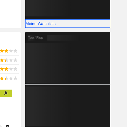
Meine Watchlists
Top / Flop
A