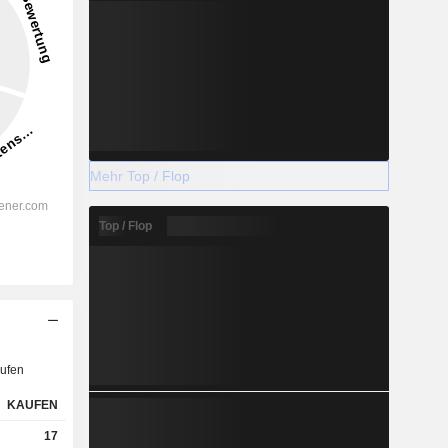
Mehr Top / Flop
Top / Flop
ufen
KAUFEN
17