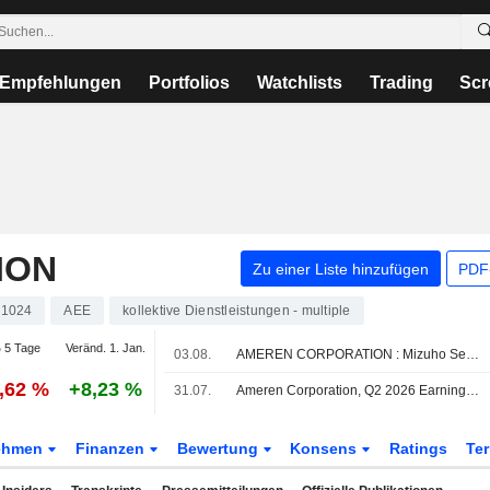
Empfehlungen
Portfolios
Watchlists
Trading
Scr
ION
Zu einer Liste hinzufügen
PDF-
1024
AEE
kollektive Dienstleistungen - multiple
 5 Tage
Veränd. 1. Jan.
03.08.
AMEREN CORPORATION : Mizuho Securities bekräftigt seine Kaufempfehlung
0,62 %
+8,23 %
31.07.
Ameren Corporation, Q2 2026 Earnings Call, Jul 31, 2026
ehmen
Finanzen
Bewertung
Konsens
Ratings
Te