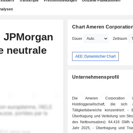
Insiders
Transkripte
Pressemitteilungen
Offizielle Publikationen
nalysen
Chart Ameren Corporatio
: JPMorgan
Dauer
Zeitraum
e neutrale
AEE: Dynamischer Chart
Unternehmensprofil
Die Ameren Corporation i
Holdinggesellschaft, die sich
Tätigkeitsbereiche konzentriert: - Erzeugung,
Übertragung und Verteilung von Str
des Nettoumsatzes): 64.416 GWh v
Jahr 2025; - Übertragung und Transport von