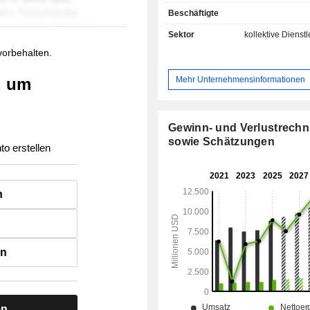
Erdgas (12,9 %): 5,4 Milliarden m³ ver
Beschäftigte
Sektor
kollektive Dienst
 vorbehalten.
Mehr Unternehmensinformationen
, um
Gewinn- und Verlustrech
sowie Schätzungen
to erstellen
n
en
en