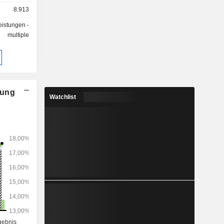
kauft.
8.913
leistungen -
multiple
nung
Watchlist