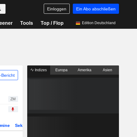
Einloggen
Ein Abo abschließen
eener
Tools
Top / Flop
Edition Deutschland
Indizes
Europa
Amerika
Asien
Bericht
ZM
rmine
Sektor
Derivate
ETFs