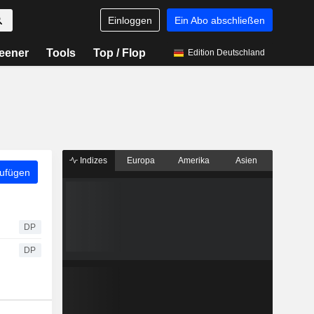
Einloggen
Ein Abo abschließen
eener
Tools
Top / Flop
Edition Deutschland
Indizes
Europa
Amerika
Asien
zufügen
DP
DP