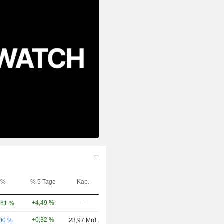
%
% 5 Tage
Kap.
+4,49 %
-
,61 %
+0,32 %
,00 %
23,97 Mrd.