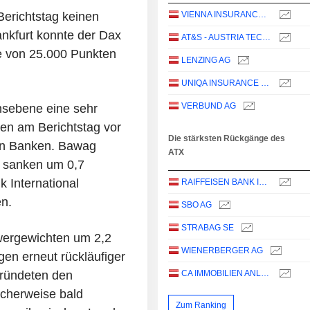
erichtstag keinen
VIENNA INSURANCE GROUP AG
ankfurt konnte der Dax
AT&S - AUSTRIA TECHNOLOGIE & SYSTEMTECHNIK AKTIENGESELLSCHAFT
ke von 25.000 Punkten
LENZING AG
UNIQA INSURANCE GROUP AG
VERBUND AG
nsebene eine sehr
en am Berichtstag vor
Die stärksten Rückgänge des
ten Banken. Bawag
ATX
p sanken um 0,7
k International
RAIFFEISEN BANK INTERNATIONAL AG
n.
SBO AG
STRABAG SE
hwergewichten um 2,2
WIENERBERGER AG
en erneut rückläufiger
gründeten den
CA IMMOBILIEN ANLAGEN AG
icherweise bald
Zum Ranking