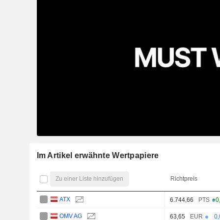
Im Artikel erwähnte Wertpapiere
Zu einer Liste hinzufügen
Richtpreis
ATX
6.744,66
PTS
+0
OMV AG
63,65
EUR
0