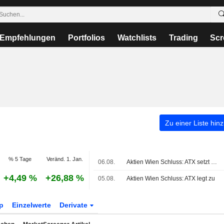
Empfehlungen
Portfolios
Watchlists
Trading
Scr
Zu einer Liste hin
% 5 Tage
Veränd. 1. Jan.
06.08.
Aktien Wien Schluss: ATX setzt Rekordjagd fort
+4,49 %
+26,88 %
05.08.
Aktien Wien Schluss: ATX legt zu
p
Einzelwerte
Derivate