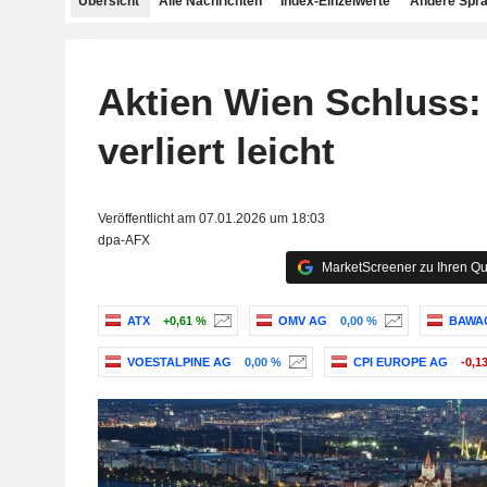
Übersicht
Alle Nachrichten
Index-Einzelwerte
Andere Spr
Aktien Wien Schluss:
verliert leicht
Veröffentlicht am 07.01.2026 um 18:03
dpa-AFX
MarketScreener zu Ihren Qu
ATX
+0,61 %
OMV AG
0,00 %
BAWA
VOESTALPINE AG
0,00 %
CPI EUROPE AG
-0,1