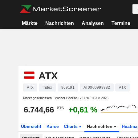
Märkte
Nachrichten
Analysen
Termine
ATX
ATX
Index
969191
AT0000999982
ATX
Markt geschlossen - Wiener Boerse
17:50:01 06.08.2026
6.744,66
+0,61 %
PTS
Übersicht
Kurse
Charts
Nachrichten
Heatma