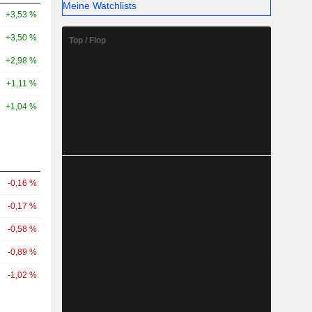
Meine Watchlists
+3,53 %
+3,50 %
Top / Flop
+2,98 %
+1,11 %
+1,04 %
-0,16 %
-0,17 %
-0,58 %
-0,89 %
-1,02 %