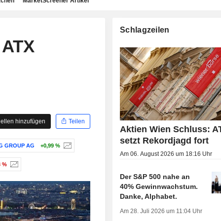
achen
MarketScreener Artikel
Schlagzeilen
 ATX
ellen hinzufügen
Teilen
Aktien Wien Schluss: A
setzt Rekordjagd fort
G GROUP AG
+0,99 %
Am 06. August 2026 um 18:16 Uhr
3 %
Der S&P 500 nahe an
40% Gewinnwachstum.
Danke, Alphabet.
Am 28. Juli 2026 um 11:04 Uhr