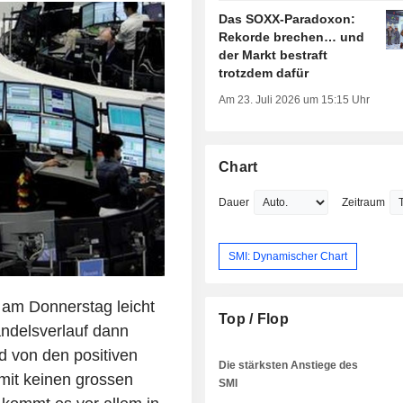
Das SOXX-Paradoxon:
Rekorde brechen… und
der Markt bestraft
trotzdem dafür
Am 23. Juli 2026 um 15:15 Uhr
Chart
Dauer
Zeitraum
SMI: Dynamischer Chart
t am Donnerstag leicht
Top / Flop
andelsverlauf dann
d von den positiven
Die stärksten Anstiege des
it keinen grossen
SMI