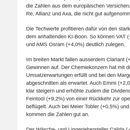
die Zahlen aus dem europäischen Versicher
Re, Allianz und Axa, die nicht gut aufgeno
Die Techwerte profitieren dafür von den star
dem anhaltenden KI-Boon. So können VAT (+
und AMS Osram (+4,0%) deutlich zulegen.
Im breiten Markt fallen ausserdem Clariant 
Gewinnen auf. Der Chemiekonzern hat mit d
Umsatzerwartungen erfüllt und bei den Marg
abgeschnitten als erwartet. Auch Emmi (+2
klar steigern und erhöhte zudem die Divide
Feintool (+9,2%) von einer Rückkehr zur opera
beflügelt. Auch bei Meier Tobler (+0,5%) und
kommen die Zahlen gut an.
Der Wäsche- und Lingeriehersteller Calida (