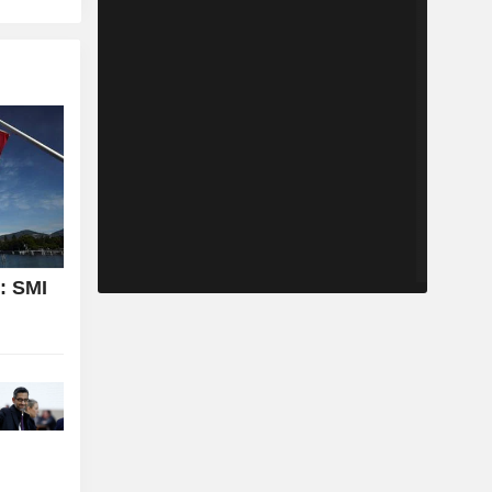
: SMI