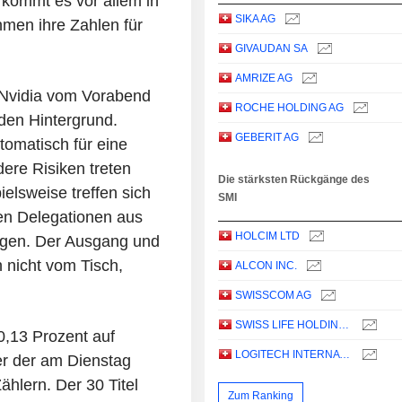
kommt es vor allem in
SIKA AG
hmen ihre Zahlen für
GIVAUDAN SA
AMRIZE AG
 Nvidia vom Vorabend
ROCHE HOLDING AG
den Hintergrund.
GEBERIT AG
tomatisch für eine
ere Risiken treten
Die stärksten Rückgänge des
elsweise treffen sich
SMI
en Delegationen aus
HOLCIM LTD
gen. Der Ausgang und
 nicht vom Tisch,
ALCON INC.
SWISSCOM AG
SWISS LIFE HOLDING AG
,13 Prozent auf
LOGITECH INTERNATIONAL S.A.
er der am Dienstag
hlern. Der 30 Titel
Zum Ranking