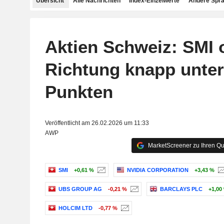
Übersicht
Alle Nachrichten
Index-Einzelwerte
Andere Spr
Aktien Schweiz: SMI 
Richtung knapp unter
Punkten
Veröffentlicht am 26.02.2026 um 11:33
AWP
MarketScreener zu Ihren Qu
SMI
+0,61 %
NVIDIA CORPORATION
+3,43 %
UBS GROUP AG
-0,21 %
BARCLAYS PLC
+1,00
HOLCIM LTD
-0,77 %