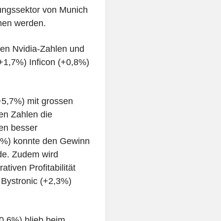
ungssektor von Munich
mmen werden.
ken Nvidia-Zahlen und
1,7%) Inficon (+0,8%)
(+5,7%) mit grossen
en Zahlen die
en besser
,0%) konnte den Gewinn
nde. Zudem wird
tiven Profitabilität
 Bystronic (+2,3%)
-0,6%) blieb beim