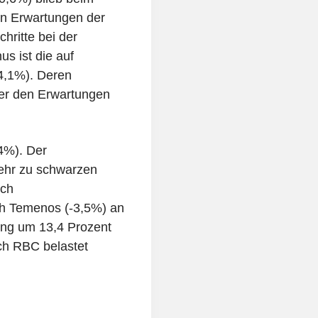
en Erwartungen der
hritte bei der
us ist die auf
4,1%). Deren
ter den Erwartungen
4%). Der
ehr zu schwarzen
ich
h Temenos (-3,5%) an
ung um 13,4 Prozent
ch RBC belastet