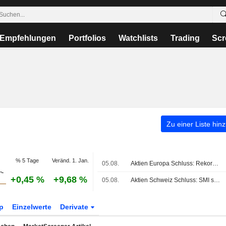
Empfehlungen
Portfolios
Watchlists
Trading
Scr
Zu einer Liste hin
% 5 Tage
Veränd. 1. Jan.
05.08.
Aktien Europa Schluss: Rekordrally des EuroStoxx beendet
+0,45 %
+9,68 %
05.08.
Aktien Schweiz Schluss: SMI setzt Aufwärtskurs fort
p
Einzelwerte
Derivate