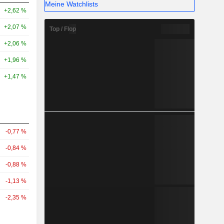
Meine Watchlists
+2,62 %
+2,07 %
Top / Flop
+2,06 %
+1,96 %
+1,47 %
-0,77 %
-0,84 %
-0,88 %
-1,13 %
-2,35 %