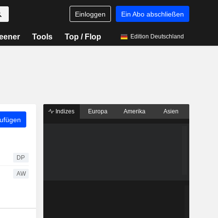
Einloggen
Ein Abo abschließen
eener
Tools
Top / Flop
Edition Deutschland
Indizes
Europa
Amerika
Asien
zufügen
DP
AW