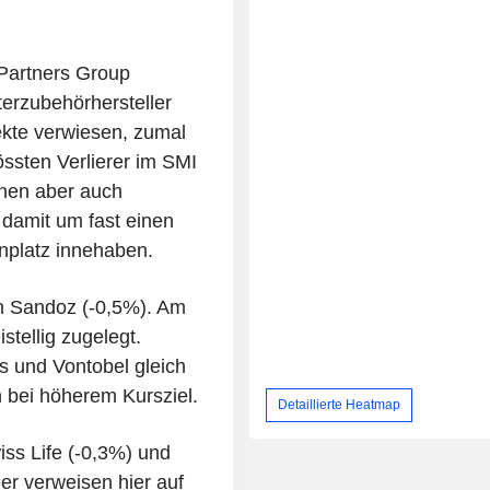
 Partners Group
rzubehörhersteller
ekte verwiesen, zumal
össten Verlierer im SMI
nnen aber auch
 damit um fast einen
enplatz innehaben.
ch Sandoz (-0,5%). Am
stellig zugelegt.
 und Vontobel gleich
h bei höherem Kursziel.
Detaillierte Heatmap
ss Life (-0,3%) und
ler verweisen hier auf