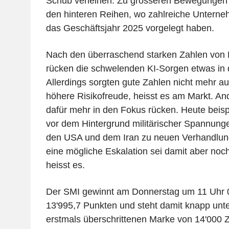
Schub verleihen. Zu grösseren Bewegungen 
den hinteren Reihen, wo zahlreiche Unterne
das Geschäftsjahr 2025 vorgelegt haben.
Nach den überraschend starken Zahlen von
rücken die schwelenden KI-Sorgen etwas in 
Allerdings sorgten gute Zahlen nicht mehr au
höhere Risikofreude, heisst es am Markt. And
dafür mehr in den Fokus rücken. Heute beispi
vor dem Hintergrund militärischer Spannung
den USA und dem Iran zu neuen Verhandlun
eine mögliche Eskalation sei damit aber noch
heisst es.
Der SMI gewinnt am Donnerstag um 11 Uhr 0
13'995,7 Punkten und steht damit knapp unt
erstmals überschrittenen Marke von 14'000 Zä