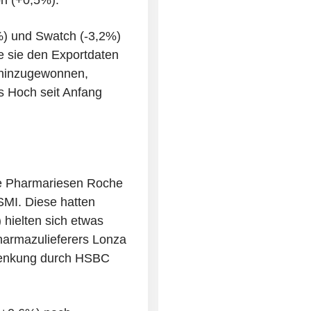
) und Swatch (-3,2%)
e sie den Exportdaten
g hinzugewonnen,
s Hoch seit Anfang
ie Pharmariesen Roche
SMI. Diese hatten
 hielten sich etwas
harmazulieferers Lonza
lsenkung durch HSBC