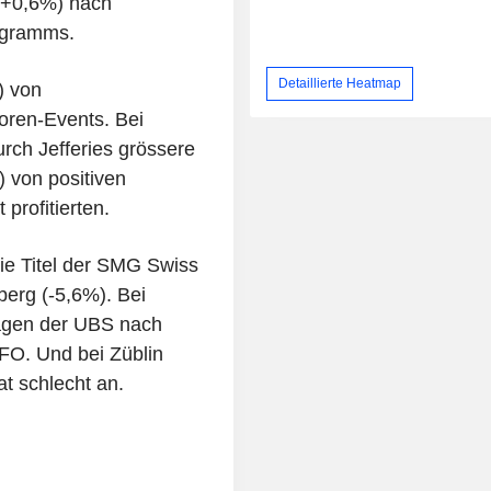
(+0,6%) nach
ogramms.
Detaillierte Heatmap
) von
oren-Events. Bei
rch Jefferies grössere
 von positiven
rofitierten.
ie Titel der SMG Swiss
erg (-5,6%). Bei
sagen der UBS nach
O. Und bei Züblin
t schlecht an.