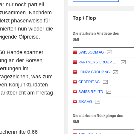
r nur noch partiell
er zusammen. Nachdem
Top / Flop
letzt phasenweise für
nierten nun wieder die
Die stärksten Anstiege des
eigende Ölpreise.
SMI
60 Handelspartner -
SWISSCOM AG
mung an der Börsen
PARTNERS GROUP HOLDING AG
wertungen im
LONZA GROUP AG
Fragezeichen, was zum
GEBERIT AG
ven Konjunkturdaten
marktbericht am Freitag
SWISS RE LTD
SIKA AG
Die stärksten Rückgänge des
SMI
ochenmitte 0,66