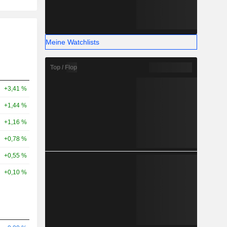
Meine Watchlists
Top / Flop
+3,41 %
+1,44 %
+1,16 %
+0,78 %
+0,55 %
+0,10 %