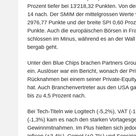
Prozent tiefer bei 13'218,32 Punkten. Von d
14 nach. Der SMIM der mittelgrossen Werte v
2976,77 Punkte und der breite SPI 0,60 Proz
Punkte. Auch die europäischen Börsen in Fra
schlossen im Minus, während es an der Wall 
bergab geht.
Unter den Blue Chips brachen Partners Grou
ein. Auslöser war ein Bericht, wonach der Pri
Rücknahmen bei einem seiner Private-Equit
hat. Auch Branchenvertreter aus den USA ga
bis zu 4,5 Prozent nach.
Bei Tech-Titeln wie Logitech (-5,2%), VAT 
(-1,3%) kam es nach den starken Vortagesg
Gewinnmitnahmen. Im Plus hielten sich jedo
Inficon (+3,4%), Comet (+0,7%) und Sensiri