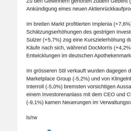
Zu den Gewinnern gehörten zudem Geberit 
Ankündigung eines neuen Aktienrückkaufpr
Im breiten Markt profitierten Implenia (+7,6%
Schätzungserhöhungen des gestrigen Invest
Sulzer (+5,7%) zog eine Kurszielerhöhung du
Käufe nach sich, während DocMorris (+4,2%)
Entwicklungen im deutschen Apothekenmarkt p
Im grösseren Stil verkauft wurden dagegen d
Marketplace Group (-5,2%) und von Klingelnb
Interroll (-5,0%) bremsten vorsichtigen Aus
einem Investorenanlass mit dem CEO und CF
(-9,1%) kamen Neuerungen im Verwaltungsra
ls/rw