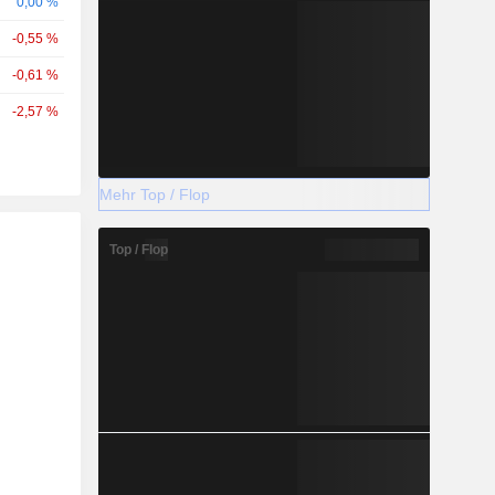
0,00 %
-0,55 %
-0,61 %
-2,57 %
Mehr Top / Flop
Top / Flop