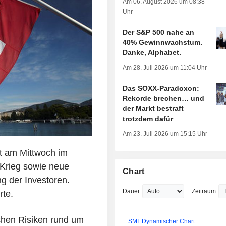
Am 06. August 2026 um 08:38
Uhr
Der S&P 500 nahe an
40% Gewinnwachstum.
Danke, Alphabet.
Am 28. Juli 2026 um 11:04 Uhr
Das SOXX-Paradoxon:
Rekorde brechen… und
der Markt bestraft
trotzdem dafür
Am 23. Juli 2026 um 15:15 Uhr
at am Mittwoch im
-Krieg sowie neue
Chart
g der Investoren.
Dauer
Zeitraum
rte.
schen Risiken rund um
SMI: Dynamischer Chart