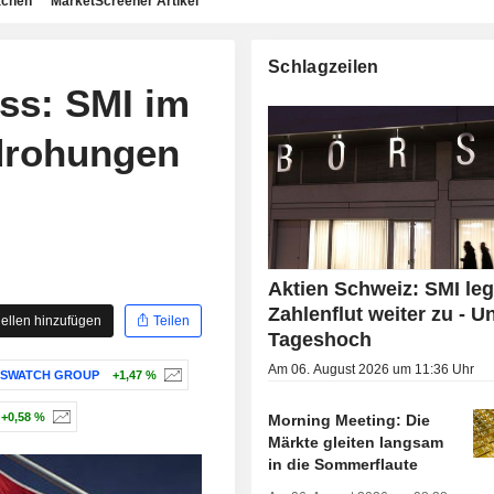
achen
MarketScreener Artikel
Schlagzeilen
ss: SMI im
ldrohungen
Aktien Schweiz: SMI leg
Zahlenflut weiter zu - U
ellen hinzufügen
Teilen
Tageshoch
Am 06. August 2026 um 11:36 Uhr
SWATCH GROUP
+1,47 %
+0,58 %
Morning Meeting: Die
Märkte gleiten langsam
in die Sommerflaute