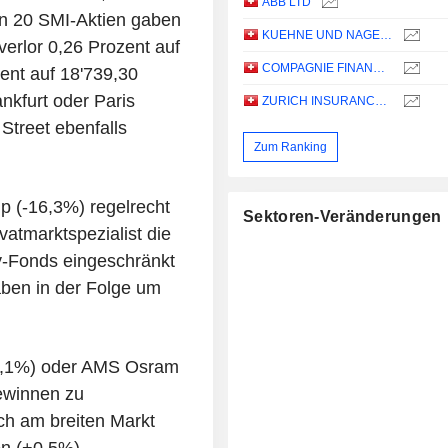
ABB LTD
en 20 SMI-Aktien gaben
KUEHNE UND NAGEL INTERNATIONAL AG
erlor 0,26 Prozent auf
COMPAGNIE FINANCIERE RICHEMONT
ent auf 18'739,30
nkfurt oder Paris
ZURICH INSURANCE GROUP LTD
Street ebenfalls
Zum Ranking
p (-16,3%) regelrecht
Sektoren-Veränderungen
vatmarktspezialist die
y-Fonds eingeschränkt
ben in der Folge um
(-1,1%) oder AMS Osram
ewinnen zu
ch am breiten Markt
on (+0,5%).