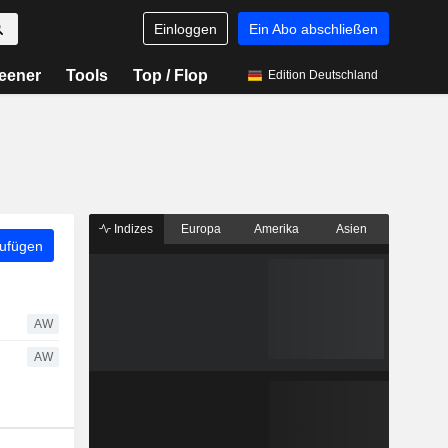
Einloggen
Ein Abo abschließen
eener
Tools
Top / Flop
Edition Deutschland
Indizes
Europa
Amerika
Asien
zufügen
AW
AW