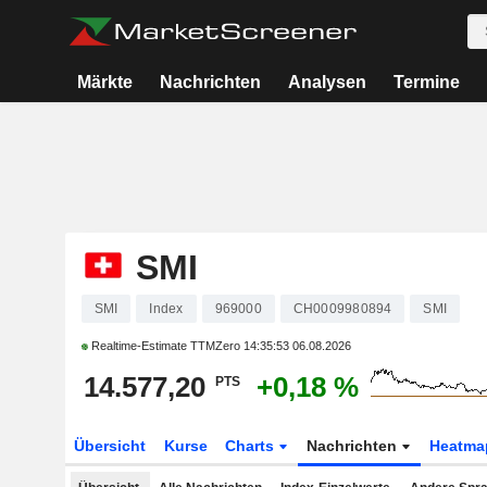
Märkte
Nachrichten
Analysen
Termine
SMI
SMI
Index
969000
CH0009980894
SMI
Realtime-Estimate TTMZero
14:35:53 06.08.2026
14.577,20
+0,18 %
PTS
Übersicht
Kurse
Charts
Nachrichten
Heatma