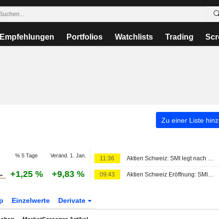
Empfehlungen
Portfolios
Watchlists
Trading
Scr
Zu einer Liste hin
% 5 Tage
Veränd. 1. Jan.
11:36
Aktien Schweiz: SMI legt nach Zahlenflut weiter zu - Unter Tageshoch
+1,25 %
+9,83 %
09:43
Aktien Schweiz Eröffnung: SMI erneut deutlich im Plus
p
Einzelwerte
Derivate