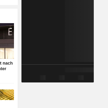
t nach
nter