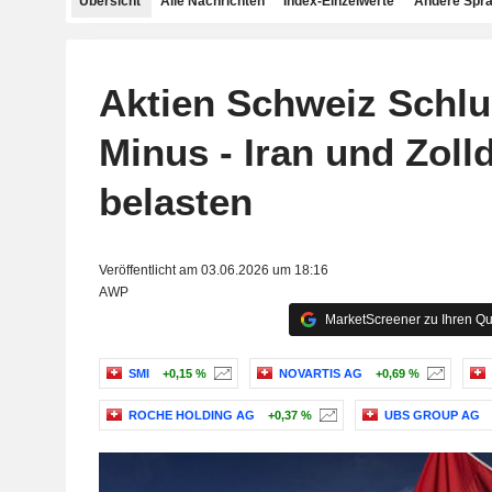
Übersicht
Alle Nachrichten
Index-Einzelwerte
Andere Spr
Aktien Schweiz Schlu
Minus - Iran und Zol
belasten
Veröffentlicht am 03.06.2026 um 18:16
AWP
MarketScreener zu Ihren Qu
SMI
+0,15 %
NOVARTIS AG
+0,69 %
ROCHE HOLDING AG
+0,37 %
UBS GROUP AG