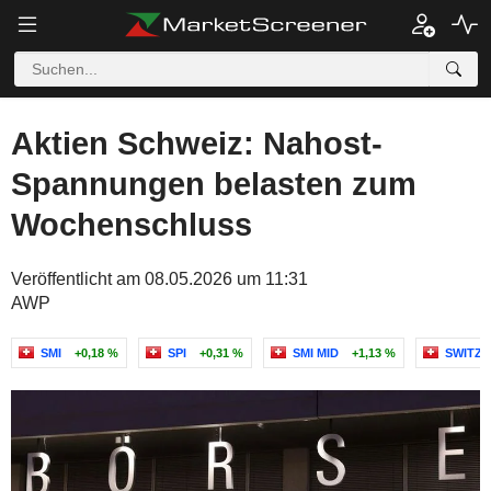
Aktien Schweiz: Nahost-
Spannungen belasten zum
Wochenschluss
Veröffentlicht am 08.05.2026 um 11:31
AWP
SMI
+0,18 %
SPI
+0,31 %
SMI MID
+1,13 %
SWITZE