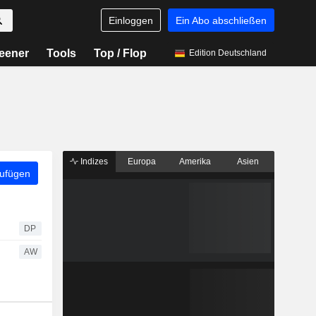
Einloggen
Ein Abo abschließen
eener
Tools
Top / Flop
Edition Deutschland
Indizes
Europa
Amerika
Asien
zufügen
DP
AW