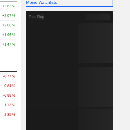
Meine Watchlists
+2,62 %
+2,07 %
Top / Flop
+2,06 %
+1,96 %
+1,47 %
-0,77 %
-0,84 %
-0,88 %
-1,13 %
-2,35 %