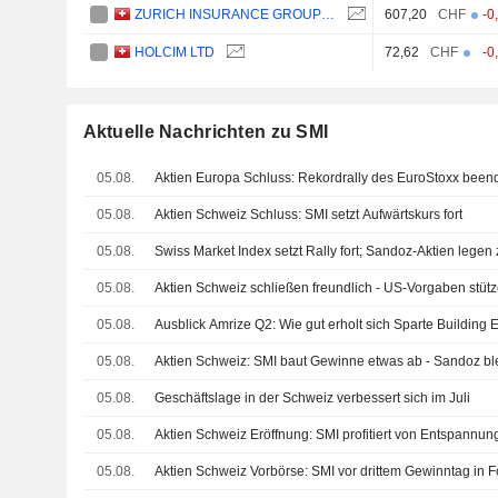
ZURICH INSURANCE GROUP LTD
607,20
CHF
-0
HOLCIM LTD
72,62
CHF
-0
Aktuelle Nachrichten zu SMI
05.08.
Aktien Europa Schluss: Rekordrally des EuroStoxx been
05.08.
Aktien Schweiz Schluss: SMI setzt Aufwärtskurs fort
05.08.
Swiss Market Index setzt Rally fort; Sandoz-Aktien legen
05.08.
Aktien Schweiz schließen freundlich - US-Vorgaben stüt
05.08.
Ausblick Amrize Q2: Wie gut erholt sich Sparte Building
05.08.
Aktien Schweiz: SMI baut Gewinne etwas ab - Sandoz ble
05.08.
Geschäftslage in der Schweiz verbessert sich im Juli
05.08.
Aktien Schweiz Eröffnung: SMI profitiert von Entspannun
05.08.
Aktien Schweiz Vorbörse: SMI vor drittem Gewinntag in F