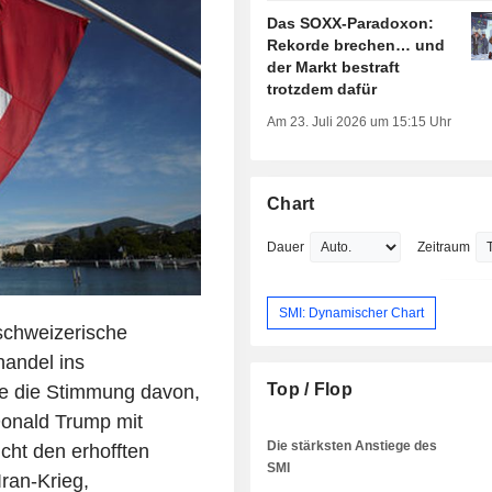
Das SOXX-Paradoxon:
Rekorde brechen… und
der Markt bestraft
trotzdem dafür
Am 23. Juli 2026 um 15:15 Uhr
Chart
Dauer
Zeitraum
SMI: Dynamischer Chart
chweizerische
andel ins
Top / Flop
e die Stimmung davon,
Donald Trump mit
Die stärksten Anstiege des
cht den erhofften
SMI
ran-Krieg,