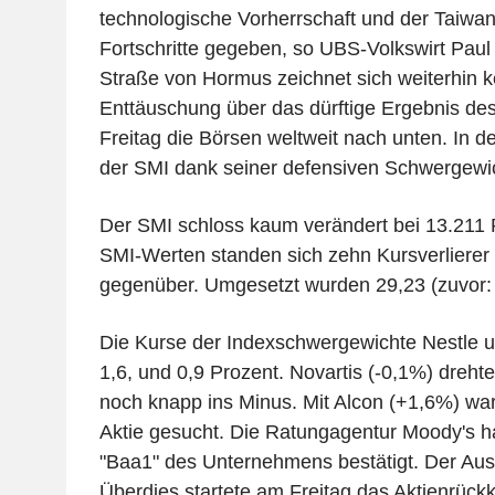
technologische Vorherrschaft und der Taiwa
Fortschritte gegeben, so UBS-Volkswirt Pau
Straße von Hormus zeichnet sich weiterhin k
Enttäuschung über das dürftige Ergebnis des
Freitag die Börsen weltweit nach unten. In de
der SMI dank seiner defensiven Schwergewic
Der SMI schloss kaum verändert bei 13.211 
SMI-Werten standen sich zehn Kursverlierer
gegenüber. Umgesetzt wurden 29,23 (zuvor: 2
Die Kurse der Indexschwergewichte Nestle
1,6, und 0,9 Prozent. Novartis (-0,1%) dreht
noch knapp ins Minus. Mit Alcon (+1,6%) wa
Aktie gesucht. Die Ratungagentur Moody's ha
"Baa1" des Unternehmens bestätigt. Der Ausbli
Überdies startete am Freitag das Aktienrüc