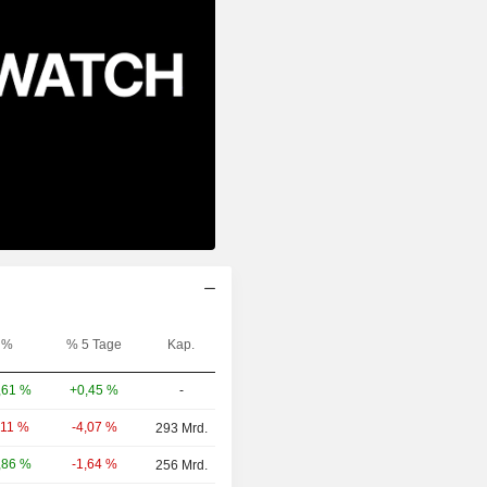
%
% 5 Tage
Kap.
+0,45 %
-
,61 %
-4,07 %
,11 %
293 Mrd.
-1,64 %
,86 %
256 Mrd.