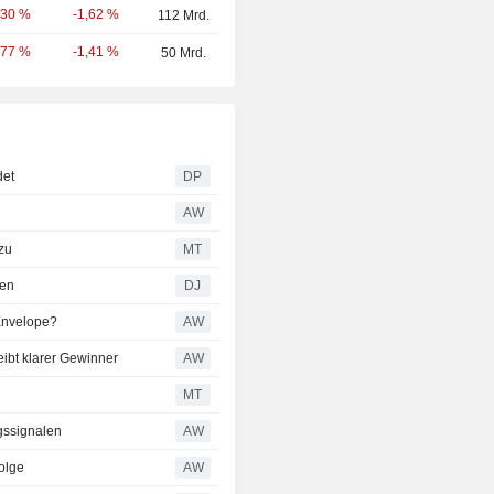
-1,62 %
,30 %
112 Mrd.
-1,41 %
,77 %
50 Mrd.
det
DP
AW
 zu
MT
zen
DJ
 Envelope?
AW
ibt klarer Gewinner
AW
MT
gssignalen
AW
olge
AW