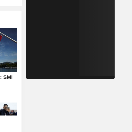
: SMI