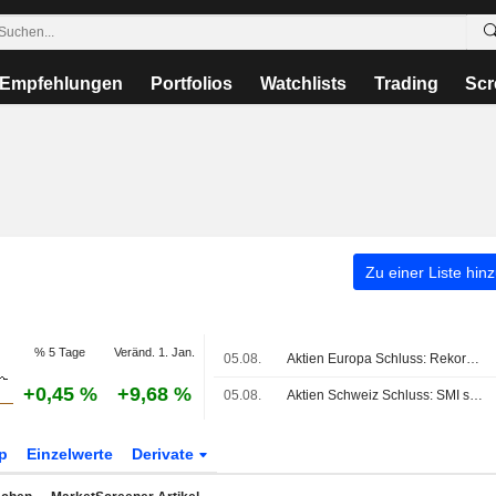
Empfehlungen
Portfolios
Watchlists
Trading
Scr
Zu einer Liste hin
% 5 Tage
Veränd. 1. Jan.
05.08.
Aktien Europa Schluss: Rekordrally des EuroStoxx beendet
+0,45 %
+9,68 %
05.08.
Aktien Schweiz Schluss: SMI setzt Aufwärtskurs fort
p
Einzelwerte
Derivate