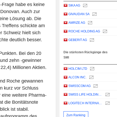
n-Frage habe es keine
SIKA AG
l Donovan. Auch zur
GIVAUDAN SA
eine Lösung ab. Die
AMRIZE AG
 Treffens schickte am
ROCHE HOLDING AG
r Schweiz hielt sich
hte deutlich besser.
GEBERIT AG
Die stärksten Rückgänge des
Punkten. Bei den 20
SMI
 und zehn -gewinner
2,4) Millionen Aktien.
HOLCIM LTD
ALCON INC.
 und Roche gewannen
SWISSCOM AG
en kurz vor Schluss
r eine weitere Pharma-
SWISS LIFE HOLDING AG
t die Bonitätsnote
LOGITECH INTERNATIONAL S.A.
ck ist stabil.
Zum Ranking
kkaufprogramm des