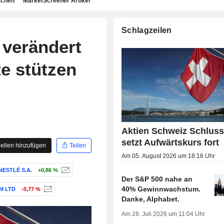
achen
MarketScreener Artikel
Schlagzeilen
 verändert
e stützen
Aktien Schweiz Schluss
setzt Aufwärtskurs fort
ellen hinzufügen
Teilen
Am 05. August 2026 um 18:16 Uhr
NESTLÉ S.A.
+0,86 %
Der S&P 500 nahe an
40% Gewinnwachstum.
M LTD
-0,77 %
Danke, Alphabet.
Am 28. Juli 2026 um 11:04 Uhr