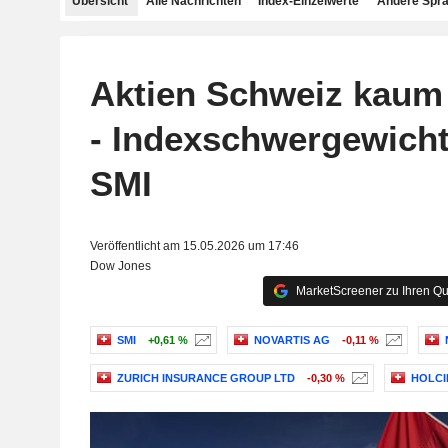
Übersicht
Alle Nachrichten
Index-Einzelwerte
Andere Spr
Aktien Schweiz kaum
- Indexschwergewicht
SMI
Veröffentlicht am 15.05.2026 um 17:46
Dow Jones
MarketScreener zu Ihren Qu
SMI
+0,61 %
NOVARTIS AG
-0,11 %
ZURICH INSURANCE GROUP LTD
-0,30 %
HOLCI