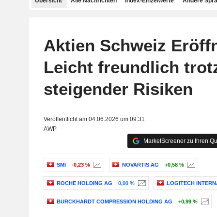
Übersicht
Alle Nachrichten
Index-Einzelwerte
Andere Spr
Aktien Schweiz Eröff
Leicht freundlich trot
steigender Risiken
Veröffentlicht am 04.06.2026 um 09:31
AWP
MarketScreener zu Ihren Qu
SMI
-0,23 %
NOVARTIS AG
+0,58 %
ROCHE HOLDING AG
0,00 %
LOGITECH INTERNA
BURCKHARDT COMPRESSION HOLDING AG
+0,99 %