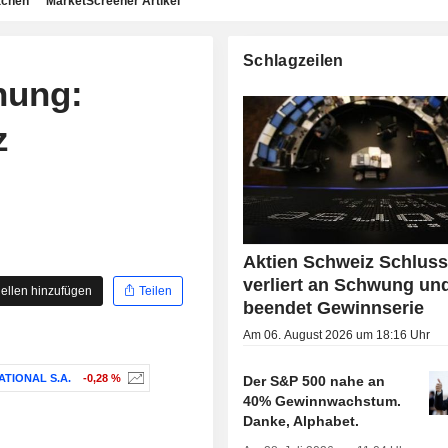
achen
MarketScreener Artikel
Schlagzeilen
nung:
z
Aktien Schweiz Schluss
verliert an Schwung un
ellen hinzufügen
Teilen
beendet Gewinnserie
Am 06. August 2026 um 18:16 Uhr
TIONAL S.A.
-0,28 %
Der S&P 500 nahe an
40% Gewinnwachstum.
Danke, Alphabet.