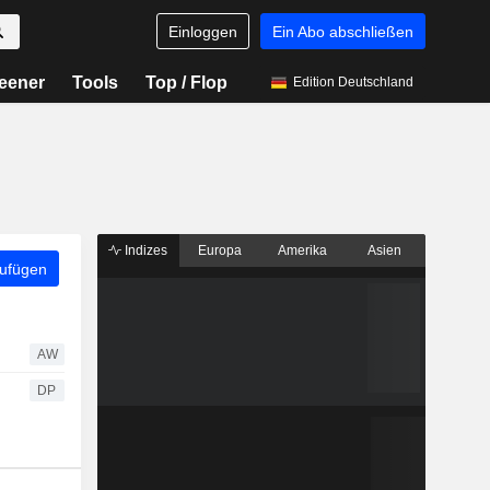
Einloggen
Ein Abo abschließen
eener
Tools
Top / Flop
Edition Deutschland
Indizes
Europa
Amerika
Asien
zufügen
AW
DP