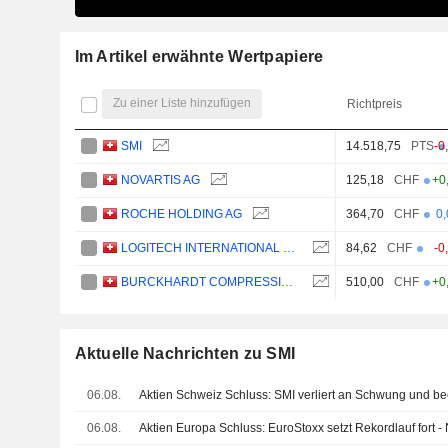
Im Artikel erwähnte Wertpapiere
Zu einer Liste hinzufügen
Richtpreis
SMI
14.518,75
PTS
-0
NOVARTIS AG
125,18
CHF
+0
ROCHE HOLDING AG
364,70
CHF
0
LOGITECH INTERNATIONAL S.A.
84,62
CHF
-0
BURCKHARDT COMPRESSION HOLDING AG
510,00
CHF
+0
Aktuelle Nachrichten zu SMI
06.08.
Aktien Schweiz Schluss: SMI verliert an Schwung und b
06.08.
Aktien Europa Schluss: EuroStoxx setzt Rekordlauf fort -