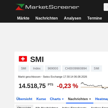
Märkte
Nachrichten
Analysen
Termine
SMI
SMI
Index
969000
CH0009980894
SMI
Markt geschlossen - Swiss Exchange
17:30:14 06.08.2026
14.518,75
-0,23 %
PTS
Übersicht
Kurse
Charts
Nachrichten
Heatma