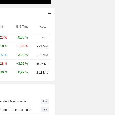
%
% 5 Tage
Kap.
+0,88 %
-
,23 %
-1,26 %
,58 %
293 Mrd.
+3,20 %
,00 %
361 Mrd.
+3,02 %
,28 %
15,05 Mrd.
+6,92 %
,99 %
2,11 Mrd.
eendet Gewinnserie
AW
 Nahost-Hoffnung stützt
DP