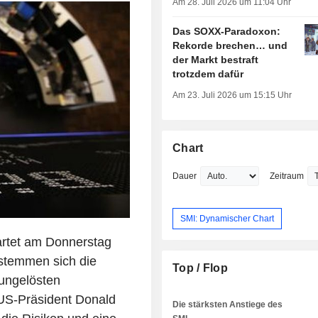
Am 28. Juli 2026 um 11:04 Uhr
Das SOXX-Paradoxon:
Rekorde brechen… und
der Markt bestraft
trotzdem dafür
Am 23. Juli 2026 um 15:15 Uhr
Chart
Dauer
Zeitraum
SMI: Dynamischer Chart
artet am Donnerstag
stemmen sich die
Top / Flop
ungelösten
 US-Präsident Donald
Die stärksten Anstiege des