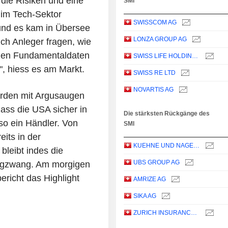
die Risiken und eine
SMI
 im Tech-Sektor
SWISSCOM AG
 und es kam in Übersee
LONZA GROUP AG
h Anleger fragen, wie
chen Fundamentaldaten
SWISS LIFE HOLDING AG
", hiess es am Markt.
SWISS RE LTD
NOVARTIS AG
erden mit Argusaugen
dass die USA sicher in
Die stärksten Rückgänge des
so ein Händler. Von
SMI
eits in der
KUEHNE UND NAGEL INTERNATIONAL AG
leibt indes die
UBS GROUP AG
n Zugzwang. Am morgigen
ericht das Highlight
AMRIZE AG
SIKA AG
ZURICH INSURANCE GROUP LTD