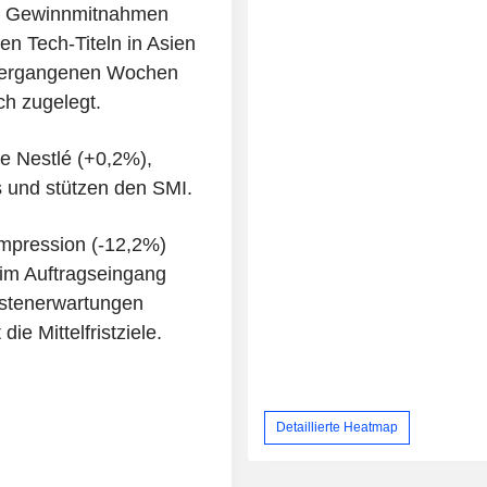
die Gewinnmitnahmen
n Tech-Titeln in Asien
n vergangenen Wochen
ich zugelegt.
e Nestlé (+0,2%),
 und stützen den SMI.
mpression (-12,2%)
eim Auftragseingang
ystenerwartungen
e Mittelfristziele.
Detaillierte Heatmap