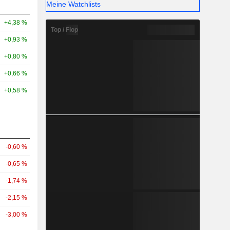
Meine Watchlists
+4,38 %
Top / Flop
+0,93 %
+0,80 %
+0,66 %
+0,58 %
-0,60 %
-0,65 %
-1,74 %
-2,15 %
-3,00 %