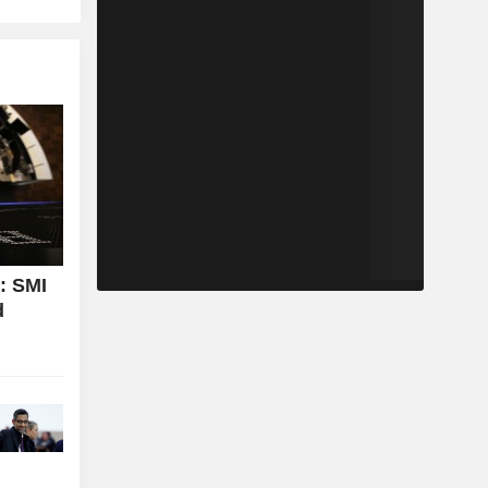
: SMI
d