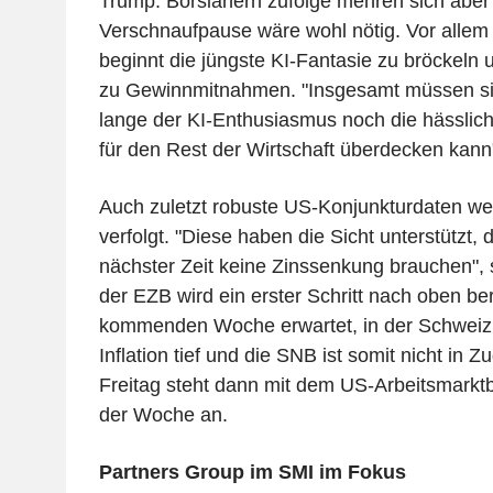
Trump. Börsianern zufolge mehren sich aber 
Verschnaufpause wäre wohl nötig. Vor allem
beginnt die jüngste KI-Fantasie zu bröckeln
zu Gewinnmitnahmen. "Insgesamt müssen sic
lange der KI-Enthusiasmus noch die hässli
für den Rest der Wirtschaft überdecken kann
Auch zuletzt robuste US-Konjunkturdaten w
verfolgt. "Diese haben die Sicht unterstützt, 
nächster Zeit keine Zinssenkung brauchen", 
der EZB wird ein erster Schritt nach oben ber
kommenden Woche erwartet, in der Schweiz b
Inflation tief und die SNB ist somit nicht i
Freitag steht dann mit dem US-Arbeitsmarktb
der Woche an.
Partners Group im SMI im Fokus