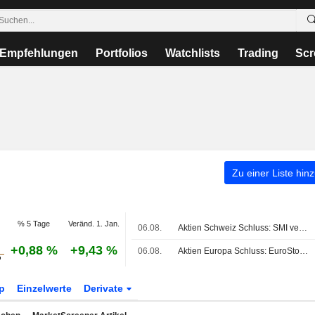
Empfehlungen
Portfolios
Watchlists
Trading
Scr
Zu einer Liste hin
% 5 Tage
Veränd. 1. Jan.
06.08.
Aktien Schweiz Schluss: SMI verliert an Schwung und beendet Gewinnserie
+0,88 %
+9,43 %
06.08.
Aktien Europa Schluss: EuroStoxx setzt Rekordlauf fort - Nahost-Hoffnung stützt
p
Einzelwerte
Derivate