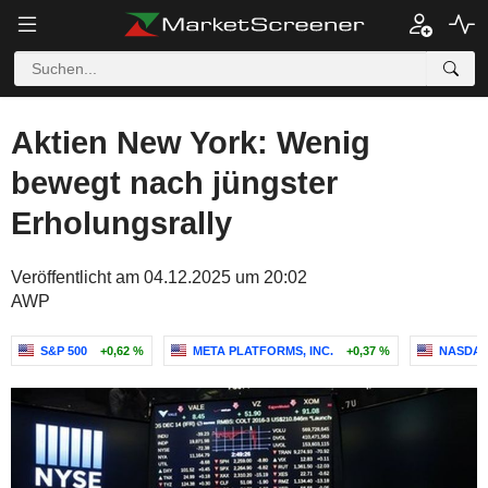
Aktien New York: Wenig
bewegt nach jüngster
Erholungsrally
Veröffentlicht am 04.12.2025 um 20:02
AWP
S&P 500
+0,62 %
META PLATFORMS, INC.
+0,37 %
NASDAQ