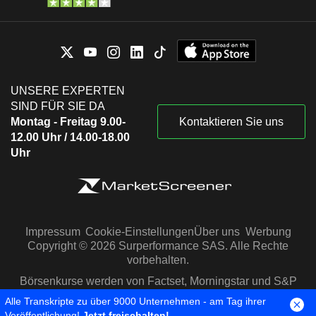
UNSERE EXPERTEN
SIND FÜR SIE DA
Montag - Freitag 9.00-
Kontaktieren Sie uns
12.00 Uhr / 14.00-18.00
Uhr
Impressum
Cookie-Einstellungen
Über uns
Werbung
Copyright © 2026 Surperformance SAS. Alle Rechte
vorbehalten.
Börsenkurse werden von Factset, Morningstar und S&P
Capital IQ zur Verfügung gestellt
Alle Transkripte zu über 9000 Unternehmen - am Tag ihrer
Veröffentlichung!
Jetzt freischalten!