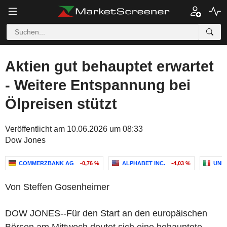
Aktien gut behauptet erwartet
- Weitere Entspannung bei
Ölpreisen stützt
Veröffentlicht am 10.06.2026 um 08:33
Dow Jones
COMMERZBANK AG
-0,76 %
ALPHABET INC.
-4,03 %
UNIC
Von Steffen Gosenheimer
DOW JONES--Für den Start an den europäischen