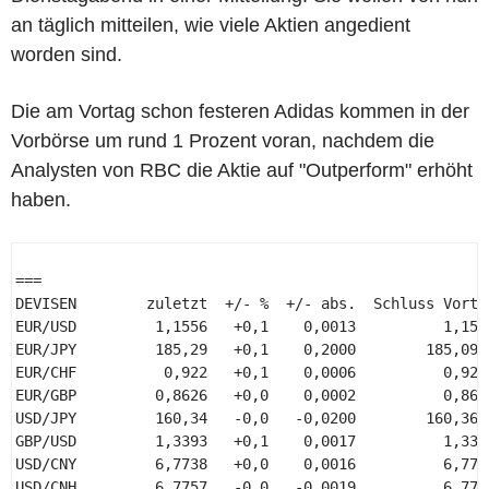
an täglich mitteilen, wie viele Aktien angedient
worden sind.
Die am Vortag schon festeren Adidas kommen in der
Vorbörse um rund 1 Prozent voran, nachdem die
Analysten von RBC die Aktie auf "Outperform" erhöht
haben.
=== 

DEVISEN        zuletzt  +/- %  +/- abs.  Schluss Vortag
EUR/USD         1,1556   +0,1    0,0013          1,1543
EUR/JPY         185,29   +0,1    0,2000        185,0900
EUR/CHF          0,922   +0,1    0,0006          0,9214
EUR/GBP         0,8626   +0,0    0,0002          0,8624
USD/JPY         160,34   -0,0   -0,0200        160,3600
GBP/USD         1,3393   +0,1    0,0017          1,3376
USD/CNY         6,7738   +0,0    0,0016          6,7722
USD/CNH         6,7757   -0,0   -0,0019          6,7776