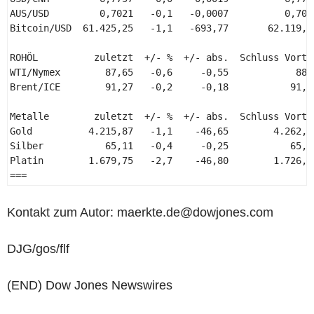
AUS/USD         0,7021   -0,1   -0,0007          0,7028
Bitcoin/USD  61.425,25   -1,1   -693,77       62.119,02
ROHÖL          zuletzt  +/- %  +/- abs.  Schluss Vortag
WTI/Nymex        87,65   -0,6     -0,55            88,2
Brent/ICE        91,27   -0,2     -0,18           91,45
Metalle        zuletzt  +/- %  +/- abs.  Schluss Vortag
Gold          4.215,87   -1,1    -46,65        4.262,52
Silber           65,11   -0,4     -0,25           65,36
Platin        1.679,75   -2,7    -46,80        1.726,55
=== 
Kontakt zum Autor: maerkte.de@dowjones.com
DJG/gos/flf
(END) Dow Jones Newswires