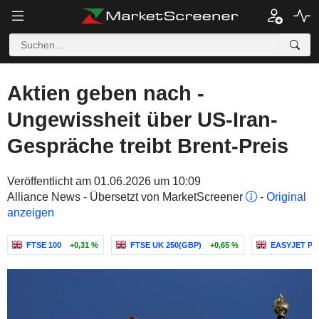
Aktien geben nach -
Ungewissheit über US-Iran-
Gespräche treibt Brent-Preis
Veröffentlicht am 01.06.2026 um 10:09
Alliance News - Übersetzt von MarketScreener
-
Original
anzeigen
FTSE 100
+0,31 %
FTSE UK 250(GBP)
+0,65 %
EASYJET PL