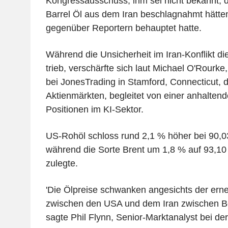
Kongressausschuss, ihm sei nicht bekannt, 
Barrel Öl aus dem Iran beschlagnahmt hätte
gegenüber Reportern behauptet hatte.
Während die Unsicherheit im Iran-Konflikt d
trieb, verschärfte sich laut Michael O'Rourke
bei JonesTrading in Stamford, Connecticut, 
Aktienmärkten, begleitet von einer anhalten
Positionen im KI-Sektor.
US-Rohöl schloss rund 2,1 % höher bei 90,03
während die Sorte Brent um 1,8 % auf 93,10 
zulegte.
'Die Ölpreise schwanken angesichts der ern
zwischen den USA und dem Iran zwischen Be
sagte Phil Flynn, Senior-Marktanalyst bei de