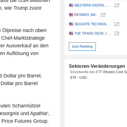
dass die USA Millionen
WESTERN DIGITAL CORPORATION
n, wie Trump zuvor
RESMED, INC.
SEAGATE TECHNOLOGY HOLDINGS PLC
ie Ölpreise nach oben
THE TRADE DESK, INC.
, Chef-Marktstratege
der Ausverkauf an den
Zum Ranking
den Auflösung von
Sektoren-Veränderungen
Einzelwerte des ETF
iShares Core 
 Dollar pro Barrel,
ETF - USD
Dollar pro Barrel
euten Scharmützel
sorgnis und Apathie',
r Price Futures Group.