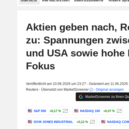
Übersicht
Alle Nachrichten
Index-Einzelwerte
Andere Spr
Aktien geben nach, R
zu: Spannungen zwis
und USA sowie hohe I
Fokus
Veröffentlicht am 10.06.2026 um 23:27 - Geändert am 11.06.2026
Reuters - Übersetzt von MarketScreener
-
Original anzeigen
MarketScreener zu Ihren Qu
S&P 500
+0,17 %
NASDAQ 100
+0,37 %
DOW JONES INDUSTRIAL
+0,12 %
NASDAQ COM