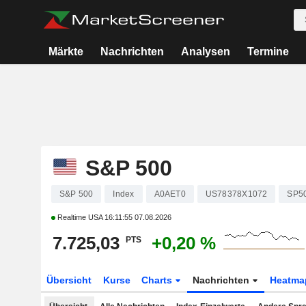
Märkte
Nachrichten
Analysen
Termine
S&P 500
S&P 500
Index
A0AET0
US78378X1072
SP5
Realtime USA
16:11:55 07.08.2026
7.725,03
+0,20 %
PTS
Übersicht
Kurse
Charts
Nachrichten
Heatma