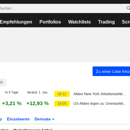
Empfehlungen
Portfolios
Watchlists
Trading
Scr
Zu einer Liste hin
00
% 5 Tage
Veränd. 1. Jan.
16:11
Aktien New York: Arbeitsmarktdaten stützen die Börsen
+3,21 %
+12,93 %
16:05
US-Aktien legen zu: Unerwarteter Rückgang der Beschäftigtenzahlen dämpft Sorgen vor Zinserhöhung
p
Einzelwerte
Derivate