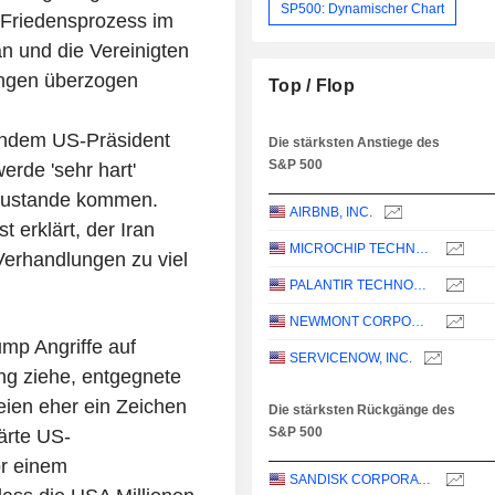
SP500: Dynamischer Chart
m Friedensprozess im
 und die Vereinigten
ungen überzogen
Top / Flop
chdem US-Präsident
Die stärksten Anstiege des
S&P 500
erde 'sehr hart'
 zustande kommen.
AIRBNB, INC.
 erklärt, der Iran
MICROCHIP TECHNOLOGY INCORPORATED
 Verhandlungen zu viel
PALANTIR TECHNOLOGIES INC.
NEWMONT CORPORATION
mp Angriffe auf
SERVICENOW, INC.
ng ziehe, entgegnete
eien eher ein Zeichen
Die stärksten Rückgänge des
S&P 500
ärte US-
or einem
SANDISK CORPORATION