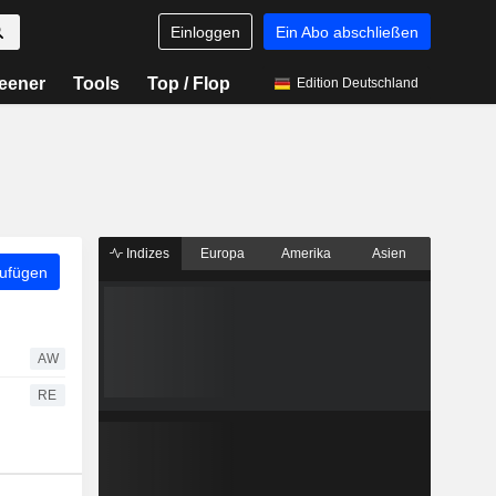
Einloggen
Ein Abo abschließen
eener
Tools
Top / Flop
Edition Deutschland
Indizes
Europa
Amerika
Asien
zufügen
AW
RE