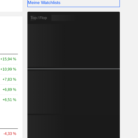
Meine Watchlists
Top / Flop
+15,94 %
+10,99 %
+7,83 %
+6,89 %
+6,51 %
-4,33 %