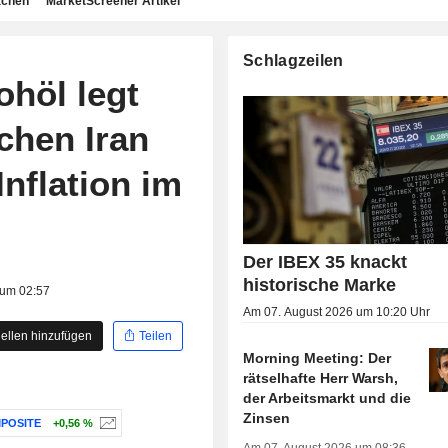
achen
MarketScreener Artikel
Schlagzeilen
ohöl legt
chen Iran
nflation im
Der IBEX 35 knackt
historische Marke
 um 02:57
Am 07. August 2026 um 10:20 Uhr
ellen hinzufügen
Teilen
Morning Meeting: Der
rätselhafte Herr Warsh,
der Arbeitsmarkt und die
Zinsen
POSITE
+0,56 %