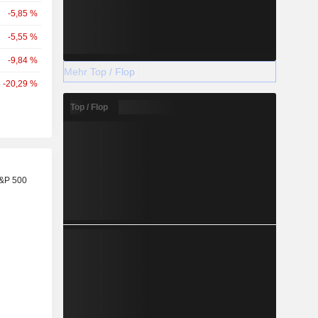
-5,85 %
-5,55 %
-9,84 %
Mehr Top / Flop
-20,29 %
Top / Flop
S&P 500