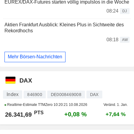
EUREX/DAX-Futures starten völlig impulslos in die Woche
08:24
DJ
Aktien Frankfurt Ausblick: Kleines Plus in Sichtweite des
Rekordhochs
08:18
AW
Mehr Börsen-Nachrichten
DAX
Index
846900
DE0008469008
DAX
Realtime-Estimate TTMZero
10:20:21 10.08.2026
Veränd. 1. Jan.
PTS
+0,08 %
26.341,69
+7,64 %