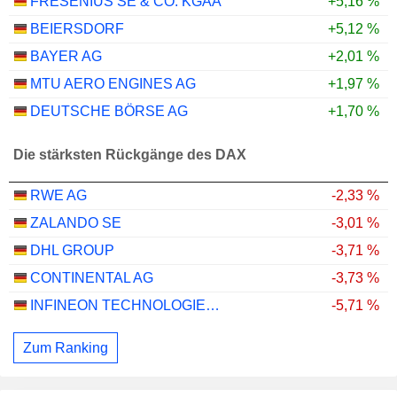
FRESENIUS SE & CO. KGAA
+5,16 %
BEIERSDORF
+5,12 %
BAYER AG
+2,01 %
MTU AERO ENGINES AG
+1,97 %
DEUTSCHE BÖRSE AG
+1,70 %
Die stärksten Rückgänge des DAX
RWE AG
-2,33 %
ZALANDO SE
-3,01 %
DHL GROUP
-3,71 %
CONTINENTAL AG
-3,73 %
INFINEON TECHNOLOGIES AG
-5,71 %
Zum Ranking