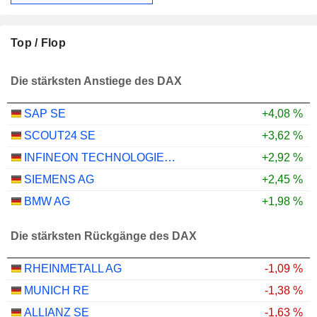
Top / Flop
Die stärksten Anstiege des DAX
SAP SE
+4,08 %
SCOUT24 SE
+3,62 %
INFINEON TECHNOLOGIES AG
+2,92 %
SIEMENS AG
+2,45 %
BMW AG
+1,98 %
Die stärksten Rückgänge des DAX
RHEINMETALL AG
-1,09 %
MUNICH RE
-1,38 %
ALLIANZ SE
-1,63 %