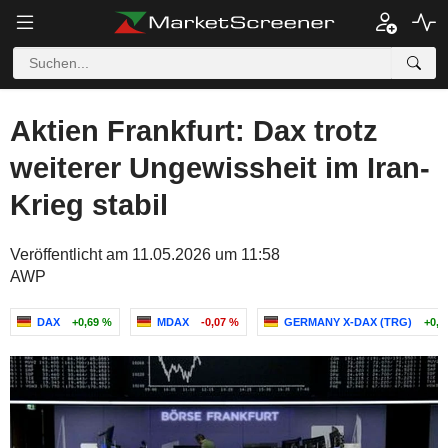
Aktien Frankfurt: Dax trotz
weiterer Ungewissheit im Iran-
Krieg stabil
Veröffentlicht am 11.05.2026 um 11:58
AWP
DAX
+0,69 %
MDAX
-0,07 %
GERMANY X-DAX (TRG)
+0,7