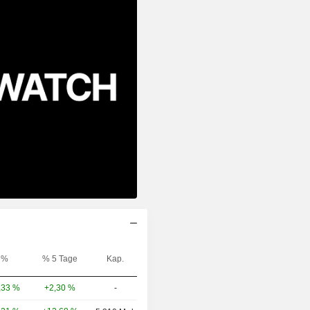
%
% 5 Tage
Kap.
+2,30 %
-
,33 %