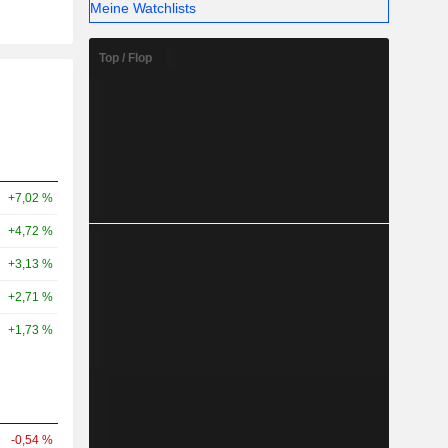
Meine Watchlists
Top / Flop
+7,02 %
+4,72 %
+3,13 %
+2,71 %
+1,73 %
-0,54 %