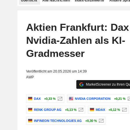
Übersicht
Alle Nachrichten
Index-Einzelwerte
Andere Spr
Aktien Frankfurt: Dax
Nvidia-Zahlen als KI-
Gradmesser
Veröffentlicht am 20.05.2026 um 14:39
AWP
MarketScreener zu Ihren Qu
DAX
+0,33 %
NVIDIA CORPORATION
+0,21 %
RENK GROUP AG
+5,13 %
MDAX
+0,12 %
INFINEON TECHNOLOGIES AG
+0,30 %