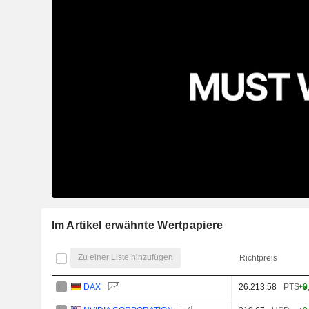
Im Artikel erwähnte Wertpapiere
Zu einer Liste hinzufügen
Richtpreis
DAX
26.213,58
PTS
+0