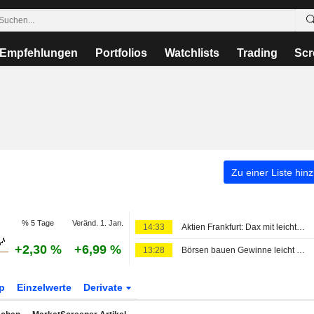
Empfehlungen
Portfolios
Watchlists
Trading
Scr
Zu einer Liste hin
% 5 Tage
Veränd. 1. Jan.
14:33
Aktien Frankfurt: Dax mit leichtem Auftrieb - Gewinnmitnahmen bei Siemens-Aktien
+2,30 %
+6,99 %
13:28
Börsen bauen Gewinne leicht aus - Unternehmenszahlen überzeugen
p
Einzelwerte
Derivate