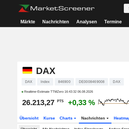
Märkte
Nachrichten
Analysen
Termine
DAX
DAX
Index
846900
DE0008469008
DAX
Realtime-Estimate TTMZero
16:43:32 06.08.2026
26.213,27
+0,33 %
PTS
Übersicht
Kurse
Charts
Nachrichten
Heatma