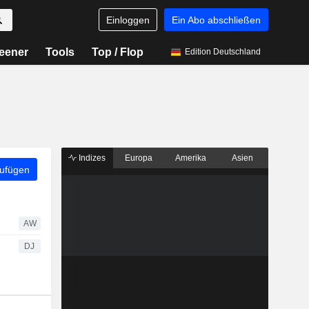
Einloggen
Ein Abo abschließen
eener
Tools
Top / Flop
Edition Deutschland
Indizes
Europa
Amerika
Asien
zufügen
AW
DJ