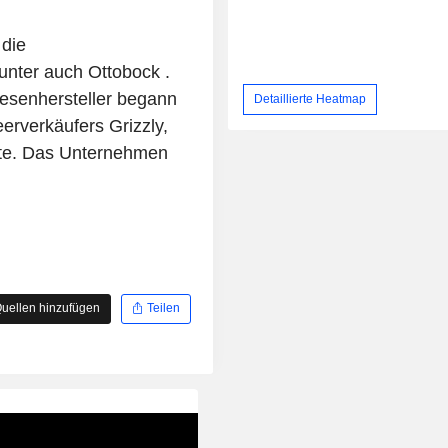
die
unter auch Ottobock .
hesenhersteller begann
Detaillierte Heatmap
eerverkäufers Grizzly,
tte. Das Unternehmen
uellen hinzufügen
Teilen