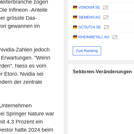
leiterbranche zogen
VONOVIA SE
ie Infineon -Anteile
er grösste Dax-
SIEMENS AG
tron gewannen im
SCOUT24 SE
RHEINMETALL AG
Nvidia-Zahlen jedoch
Zum Ranking
r Erwartungen. "Wenn
rden", hiess es vom
Sektoren-Veränderungen
 Etoro. Nvidia sei
dern der zentrale
i Unternehmen
ei Springer Nature war
it 4,3 Prozent ein
vestor hatte 2024 beim