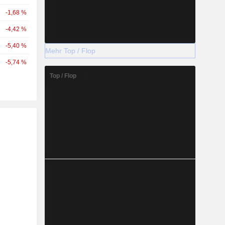
-1,68 %
-4,42 %
-5,40 %
Mehr Top / Flop
-5,74 %
Top / Flop