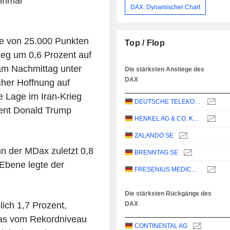
inmal
DAX: Dynamischer Chart
ke von 25.000 Punkten
Top / Flop
ieg um 0,6 Prozent auf
 am Nachmittag unter
Die stärksten Anstiege des
DAX
cher Hoffnung auf
e Lage im Iran-Krieg
DEUTSCHE TELEKOM AG
ent Donald Trump
HENKEL AG & CO. KGAA
ZALANDO SE
n der MDax zuletzt 0,8
BRENNTAG SE
Ebene legte der
FRESENIUS MEDICAL CARE AG
Die stärksten Rückgänge des
ich 1,7 Prozent,
DAX
as vom Rekordniveau
CONTINENTAL AG