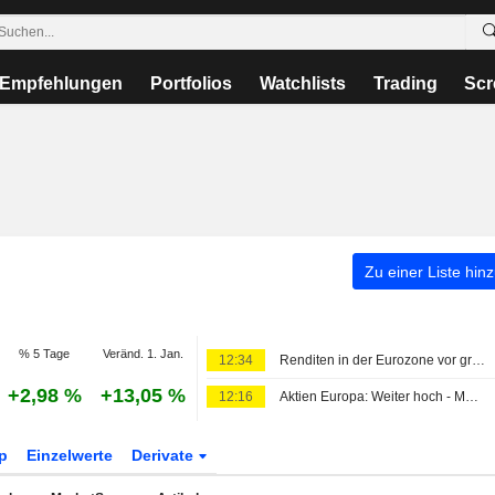
Empfehlungen
Portfolios
Watchlists
Trading
Scr
Zu einer Liste hin
% 5 Tage
Veränd. 1. Jan.
12:34
Renditen in der Eurozone vor größtem Wochenrückgang seit Juni; Fokus auf US-Daten
+2,98 %
+13,05 %
12:16
Aktien Europa: Weiter hoch - Markt wartet auf US-Arbeitmarktbericht
p
Einzelwerte
Derivate