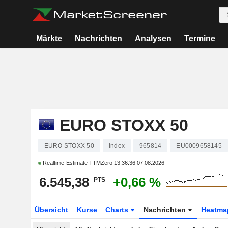
Märkte
Nachrichten
Analysen
Termine
EURO STOXX 50
EURO STOXX 50
Index
965814
EU0009658145
Realtime-Estimate TTMZero
13:36:36 07.08.2026
6.545,38
+0,66 %
PTS
Übersicht
Kurse
Charts
Nachrichten
Heatma