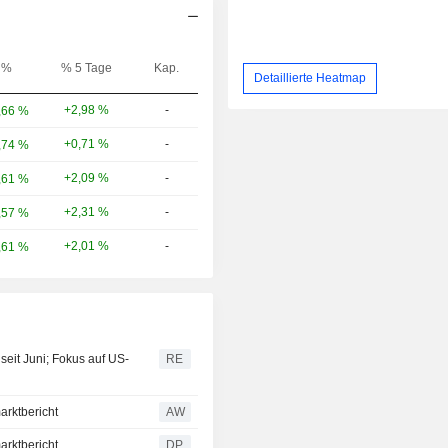
%
% 5 Tage
Kap.
Detaillierte Heatmap
+2,98 %
-
,66 %
+0,71 %
-
,74 %
+2,09 %
-
,61 %
+2,31 %
-
,57 %
+2,01 %
-
,61 %
eit Juni; Fokus auf US-
RE
arktbericht
AW
arktbericht
DP