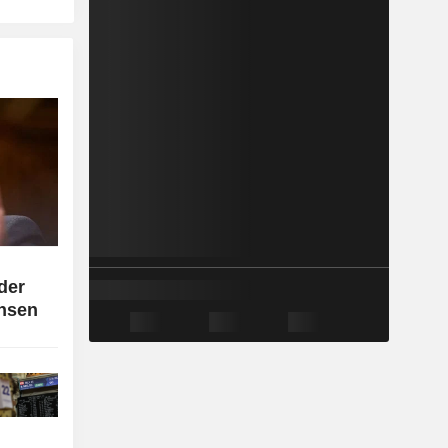
der
insen