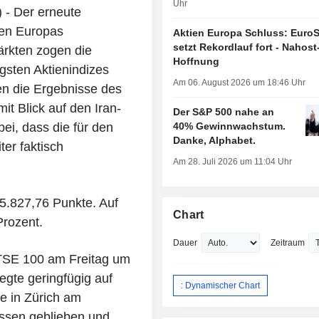
Uhr
- Der erneute
sen Europas
Aktien Europa Schluss: Euro
setzt Rekordlauf fort - Nahost
ärkten zogen die
Hoffnung
gsten Aktienindizes
Am 06. August 2026 um 18:46 Uhr
en die Ergebnisse des
t Blick auf den Iran-
Der S&P 500 nahe an
40% Gewinnwachstum.
ei, dass die für den
Danke, Alphabet.
er faktisch
Am 28. Juli 2026 um 11:04 Uhr
5.827,76 Punkte. Auf
Chart
Prozent.
Dauer
Zeitraum
FTSE 100 am Freitag um
egte geringfügig auf
: Dynamischer Chart
e in Zürich am
ssen geblieben und