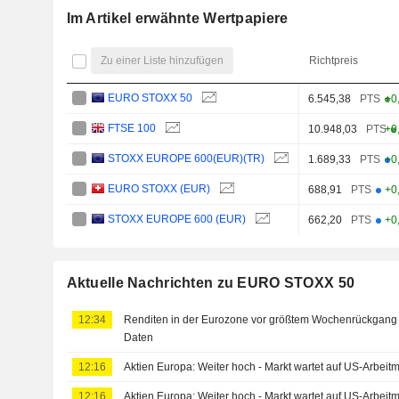
Im Artikel erwähnte Wertpapiere
Zu einer Liste hinzufügen
Richtpreis
EURO STOXX 50
6.545,38
PTS
+0
FTSE 100
10.948,03
PTS
+0
STOXX EUROPE 600(EUR)(TR)
1.689,33
PTS
+0
EURO STOXX (EUR)
688,91
PTS
+0
STOXX EUROPE 600 (EUR)
662,20
PTS
+0
Aktuelle Nachrichten zu EURO STOXX 50
12:34
Renditen in der Eurozone vor größtem Wochenrückgang s
Daten
12:16
Aktien Europa: Weiter hoch - Markt wartet auf US-Arbeitm
12:16
Aktien Europa: Weiter hoch - Markt wartet auf US-Arbeitm