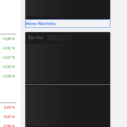
Meine Watchlists
Top / Flop
+3,46 %
+2,91 %
+2,67 %
+2,55 %
+2,55 %
-0,63 %
-0,92 %
-0,96 %