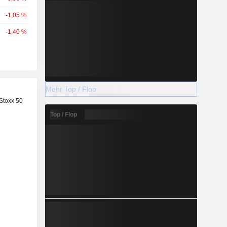
-1,05 %
-1,40 %
Mehr Top / Flop
Stoxx 50
Top / Flop