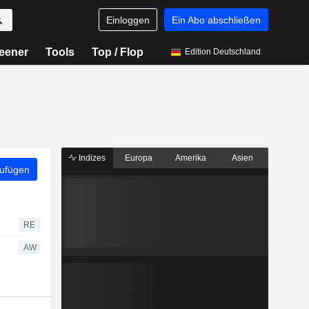
Einloggen
Ein Abo abschließen
eener
Tools
Top / Flop
Edition Deutschland
Indizes
Europa
Amerika
Asien
zufügen
RE
AW