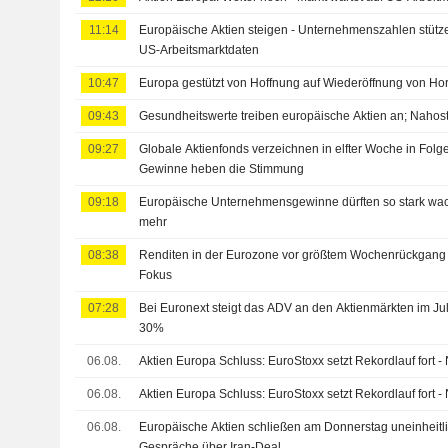
11:14
Europäische Aktien steigen - Unternehmenszahlen stütz
US-Arbeitsmarktdaten
10:47
Europa gestützt von Hoffnung auf Wiederöffnung von Horm
09:43
Gesundheitswerte treiben europäische Aktien an; Nahos
09:27
Globale Aktienfonds verzeichnen in elfter Woche in Folge
Gewinne heben die Stimmung
09:18
Europäische Unternehmensgewinne dürften so stark wach
mehr
08:38
Renditen in der Eurozone vor größtem Wochenrückgang 
Fokus
07:28
Bei Euronext steigt das ADV an den Aktienmärkten im Jul
30%
06.08.
Aktien Europa Schluss: EuroStoxx setzt Rekordlauf fort 
06.08.
Aktien Europa Schluss: EuroStoxx setzt Rekordlauf fort -
06.08.
Europäische Aktien schließen am Donnerstag uneinheitl
Gespräche über Iran-Deal