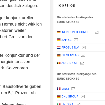
en deutlich zulegen.
Top / Flop
r konjunktureller
Die stärksten Anstiege des
EURO STOXX 50
 Hormus nicht wirklich
ikatoren weiter
INFINEON TECHNOLOGIES AG
ert Greil von der
SAP SE
PROSUS N.V.
er Konjunktur und der
SIEMENS AG
nergieintensiven
ARGENX SE
rk. So verloren
Die stärksten Rückgänge des
EURO STOXX 50
n Baustoffwerte gaben
VINCI
n um 5,1 Prozent ab.
DHL GROUP
ENI S.P.A.