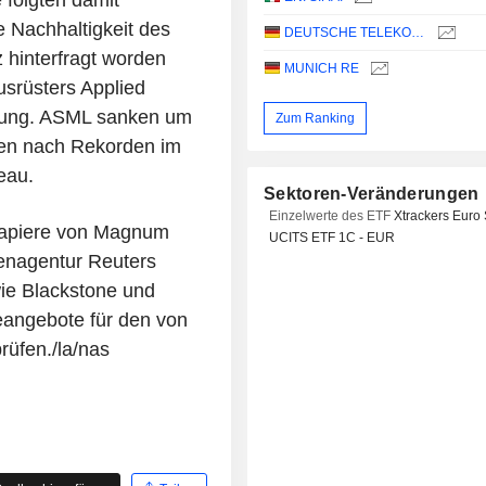
folgten damit
e Nachhaltigkeit des
DEUTSCHE TELEKOM AG
 hinterfragt worden
MUNICH RE
usrüsters Applied
tzung. ASML sanken um
Zum Ranking
tien nach Rekorden im
eau.
Sektoren-Veränderungen
Einzelwerte des ETF
Xtrackers Euro 
Papiere von Magnum
UCITS ETF 1C - EUR
enagentur Reuters
wie Blackstone und
eangebote für den von
rüfen./la/nas