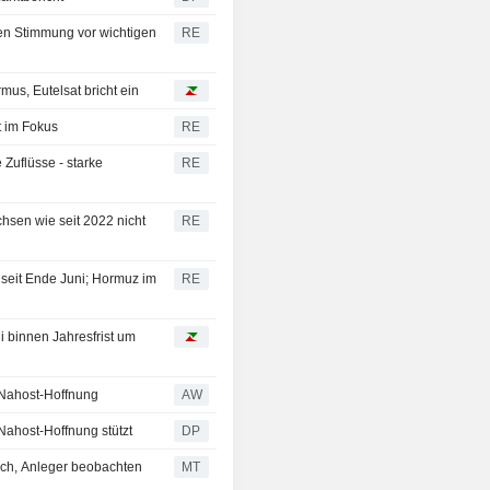
en Stimmung vor wichtigen
RE
us, Eutelsat bricht ein
t im Fokus
RE
 Zuflüsse - starke
RE
sen wie seit 2022 nicht
RE
seit Ende Juni; Hormuz im
RE
i binnen Jahresfrist um
- Nahost-Hoffnung
AW
 Nahost-Hoffnung stützt
DP
ich, Anleger beobachten
MT