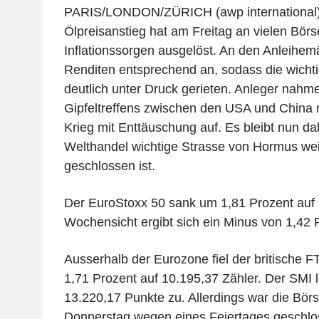
PARIS/LONDON/ZÜRICH (awp international) 
Ölpreisanstieg hat am Freitag an vielen Bör
Inflationssorgen ausgelöst. An den Anleihem
Renditen entsprechend an, sodass die wichti
deutlich unter Druck gerieten. Anleger nahm
Gipfeltreffens zwischen den USA und China mi
Krieg mit Enttäuschung auf. Es bleibt nun dab
Welthandel wichtige Strasse von Hormus weit
geschlossen ist.
Der EuroStoxx 50 sank um 1,81 Prozent auf 
Wochensicht ergibt sich ein Minus von 1,42 
Ausserhalb der Eurozone fiel der britische 
1,71 Prozent auf 10.195,37 Zähler. Der SMI l
13.220,17 Punkte zu. Allerdings war die Börs
Donnerstag wegen eines Feiertages geschlo