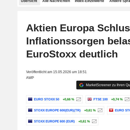
Übersicht
Alle Nachrichten
Index-Einzelwerte
Andere Spr
Aktien Europa Schlus
Inflationssorgen bela
EuroStoxx deutlich
Veröffentlicht am 15.05.2026 um 18:51
AWP
MarketScreener zu Ihren Qu
EURO STOXX 50
+0,66 %
FTSE 100
+0,74 %
STOXX EUROPE 600(EUR)(TR)
+0,61 %
EURO ST
STOXX EUROPE 600 (EUR)
+0,61 %