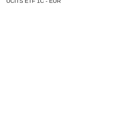
UCITS ETF 1C - EUR