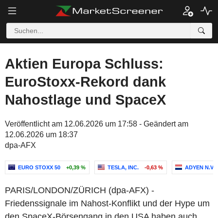
Aktien Europa Schluss:
EuroStoxx-Rekord dank
Nahostlage und SpaceX
Veröffentlicht am 12.06.2026 um 17:58 - Geändert am
12.06.2026 um 18:37
dpa-AFX
EURO STOXX 50
+0,39 %
TESLA, INC.
-0,63 %
ADYEN N.V.
PARIS/LONDON/ZÜRICH (dpa-AFX) -
Friedenssignale im Nahost-Konflikt und der Hype um
den SpaceX-Börsengang in den USA haben auch