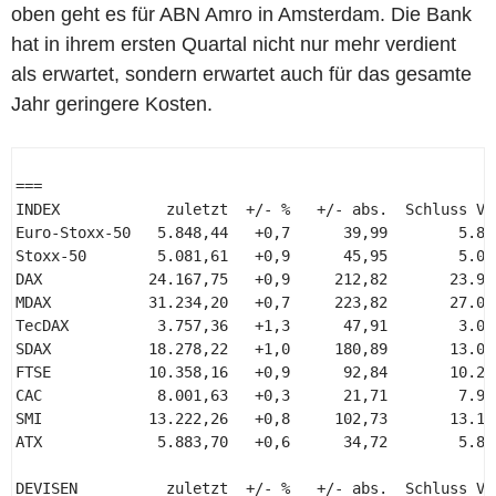
oben geht es für ABN Amro in Amsterdam. Die Bank
hat in ihrem ersten Quartal nicht nur mehr verdient
als erwartet, sondern erwartet auch für das gesamte
Jahr geringere Kosten.
=== 

INDEX            zuletzt  +/- %   +/- abs.  Schluss Vor
Euro-Stoxx-50   5.848,44   +0,7      39,99        5.808
Stoxx-50        5.081,61   +0,9      45,95        5.035
DAX            24.167,75   +0,9     212,82       23.954
MDAX           31.234,20   +0,7     223,82       27.039
TecDAX          3.757,36   +1,3      47,91        3.091
SDAX           18.278,22   +1,0     180,89       13.062
FTSE           10.358,16   +0,9      92,84       10.265
CAC             8.001,63   +0,3      21,71        7.979
SMI            13.222,26   +0,8     102,73       13.119
ATX             5.883,70   +0,6      34,72        5.848
DEVISEN          zuletzt  +/- %   +/- abs.  Schluss Vor