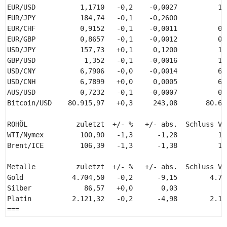
EUR/USD           1,1710   -0,2    -0,0027          1,1
EUR/JPY           184,74   -0,1    -0,2600             
EUR/CHF           0,9152   -0,1    -0,0011          0,9
EUR/GBP           0,8657   -0,1    -0,0012          0,8
USD/JPY           157,73   +0,1     0,1200          157
GBP/USD            1,352   -0,1    -0,0016          1,3
USD/CNY           6,7906   -0,0    -0,0014          6,7
USD/CNH           6,7899   +0,0     0,0005          6,7
AUS/USD           0,7232   -0,1    -0,0007          0,7
Bitcoin/USD    80.915,97   +0,3     243,08       80.672
ROHÖL            zuletzt  +/- %   +/- abs.  Schluss Vor
WTI/Nymex         100,90   -1,3      -1,28          102
Brent/ICE         106,39   -1,3      -1,38          107
Metalle          zuletzt  +/- %   +/- abs.  Schluss Vor
Gold            4.704,50   -0,2      -9,15        4.713
Silber             86,57   +0,0       0,03           86
Platin          2.121,32   -0,2      -4,98        2.126
=== 