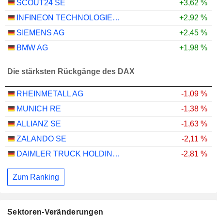
SCOUT24 SE
+3,62 %
INFINEON TECHNOLOGIES AG
+2,92 %
SIEMENS AG
+2,45 %
BMW AG
+1,98 %
Die stärksten Rückgänge des DAX
RHEINMETALL AG
-1,09 %
MUNICH RE
-1,38 %
ALLIANZ SE
-1,63 %
ZALANDO SE
-2,11 %
DAIMLER TRUCK HOLDING AG
-2,81 %
Zum Ranking
Sektoren-Veränderungen