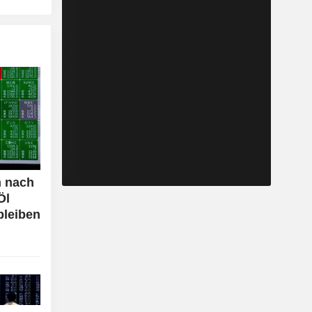
n nach
Öl
bleiben