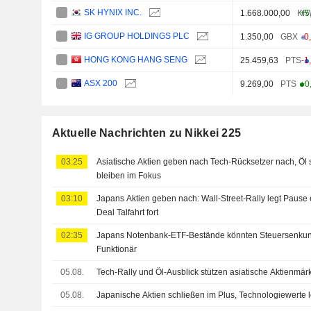
SK HYNIX INC.
1.668.000,00
KR
+5
IG GROUP HOLDINGS PLC
1.350,00
GBX
-0
HONG KONG HANG SENG
25.459,63
PTS
-1
ASX 200
9.269,00
PTS
+0
Aktuelle Nachrichten zu Nikkei 225
03:25
Asiatische Aktien geben nach Tech-Rücksetzer nach, Öl s
bleiben im Fokus
03:10
Japans Aktien geben nach: Wall-Street-Rally legt Pause 
Deal Talfahrt fort
02:35
Japans Notenbank-ETF-Bestände könnten Steuersenkung
Funktionär
05.08.
Tech-Rally und Öl-Ausblick stützen asiatische Aktienmär
05.08.
Japanische Aktien schließen im Plus, Technologiewerte 