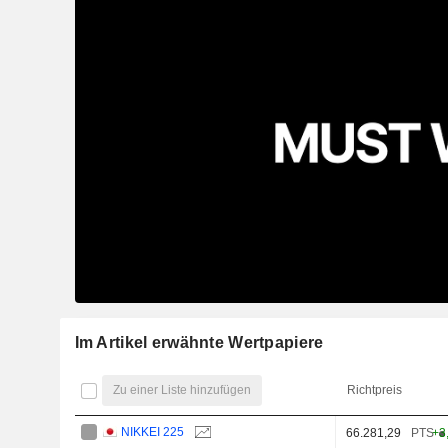
Im Artikel erwähnte Wertpapiere
Zu einer Liste hinzufügen
Richtpreis
NIKKEI 225
66.281,29
PTS
+3