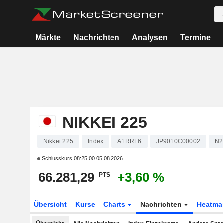
Märkte
Nachrichten
Analysen
Termine
NIKKEI 225
Nikkei 225
Index
A1RRF6
JP9010C00002
N2
Schlusskurs
08:25:00 05.08.2026
66.281,29
+3,60 %
PTS
Übersicht
Kurse
Charts
Nachrichten
Heatma