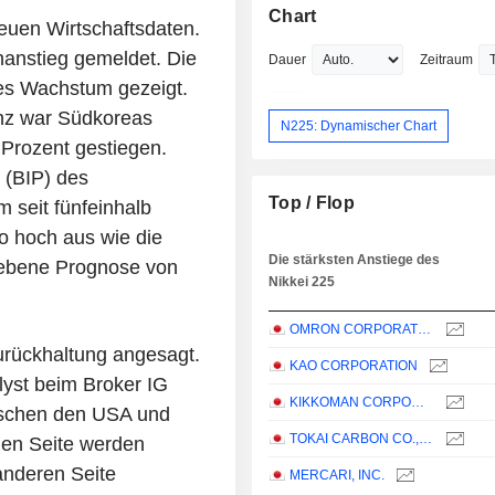
Chart
neuen Wirtschaftsdaten.
anstieg gemeldet. Die
Dauer
Zeitraum
kes Wachstum gezeigt.
enz war Südkoreas
N225: Dynamischer Chart
 Prozent gestiegen.
 (BIP) des
Top / Flop
 seit fünfeinhalb
o hoch aus wie die
Die stärksten Anstiege des
gebene Prognose von
Nikkei 225
OMRON CORPORATION
rückhaltung angesagt.
KAO CORPORATION
lyst beim Broker IG
KIKKOMAN CORPORATION
wischen den USA und
TOKAI CARBON CO., LTD.
nen Seite werden
 anderen Seite
MERCARI, INC.