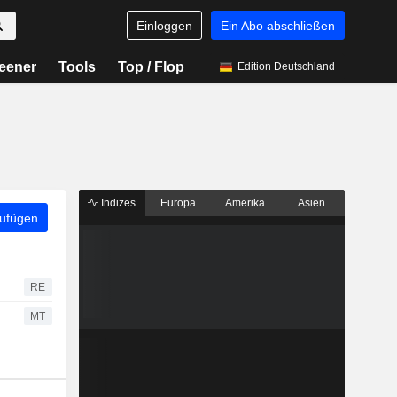
Einloggen
Ein Abo abschließen
eener
Tools
Top / Flop
Edition Deutschland
Indizes
Europa
Amerika
Asien
zufügen
RE
MT