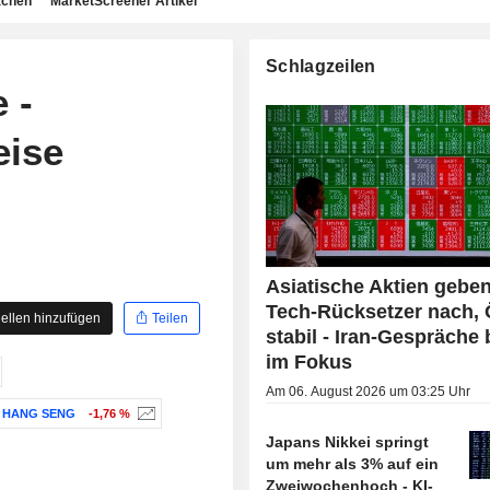
achen
MarketScreener Artikel
Schlagzeilen
 -
eise
Asiatische Aktien gebe
Tech-Rücksetzer nach, 
ellen hinzufügen
Teilen
stabil - Iran-Gespräche 
im Fokus
Am 06. August 2026 um 03:25 Uhr
 HANG SENG
-1,76 %
Japans Nikkei springt
um mehr als 3% auf ein
Zweiwochenhoch - KI-