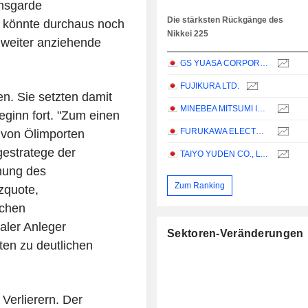
onsgarde
Die stärksten Rückgänge des
on könnte durchaus noch
Nikkei 225
 weiter anziehende
GS YUASA CORPORATION
FUJIKURA LTD.
n. Sie setzten damit
MINEBEA MITSUMI INC.
eginn fort. "Zum einen
FURUKAWA ELECTRIC CO., LTD.
 von Ölimporten
gestratege der
TAIYO YUDEN CO., LTD.
nung des
Zum Ranking
zquote,
ichen
aler Anleger
Sektoren-Veränderungen
ten zu deutlichen
Verlierern. Der