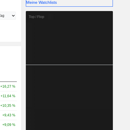
Meine Watchlists
Top / Flop
+16,27 %
+11,64 %
+10,35 %
+9,43 %
+9,09 %