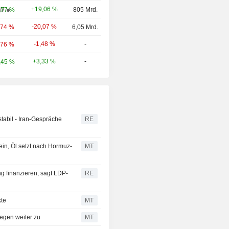
+19,06 %
W
,77 %
805 Mrd.
-20,07 %
,74 %
6,05 Mrd.
-1,48 %
-
,76 %
+3,33 %
-
,45 %
tabil - Iran-Gespräche
RE
ein, Öl setzt nach Hormuz-
MT
 finanzieren, sagt LDP-
RE
kte
MT
legen weiter zu
MT