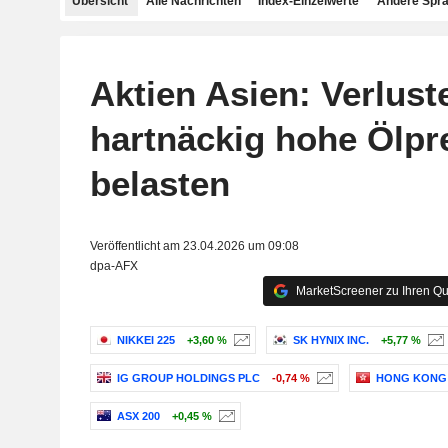
Übersicht
Alle Nachrichten
Index-Einzelwerte
Andere Spr
Aktien Asien: Verluste
hartnäckig hohe Ölpr
belasten
Veröffentlicht am 23.04.2026 um 09:08
dpa-AFX
MarketScreener zu Ihren Qu
NIKKEI 225
+3,60 %
SK HYNIX INC.
+5,77 %
IG GROUP HOLDINGS PLC
-0,74 %
HONG KONG
ASX 200
+0,45 %