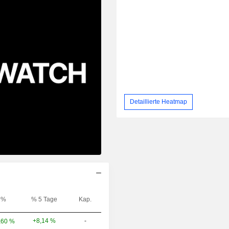
Detaillierte Heatmap
%
% 5 Tage
Kap.
+8,14 %
-
,60 %