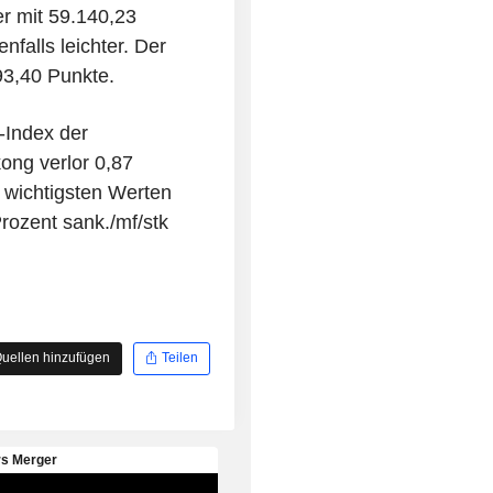
er mit 59.140,23
nfalls leichter. Der
3,40 Punkte.
-Index der
ng verlor 0,87
 wichtigsten Werten
rozent sank./mf/stk
uellen hinzufügen
Teilen