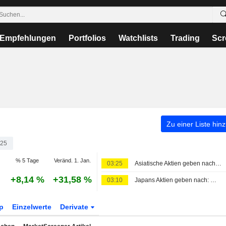
Empfehlungen
Portfolios
Watchlists
Trading
Scr
Zu einer Liste hin
25
% 5 Tage
Veränd. 1. Jan.
03:25
Asiatische Aktien geben nach Tech-Rücksetzer nach, Öl stabil - Iran-Gespräche bleiben im Fokus
+8,14 %
+31,58 %
03:10
Japans Aktien geben nach: Wall-Street-Rally legt Pause ein, Öl setzt nach Hormuz-Deal Talfahrt fort
p
Einzelwerte
Derivate