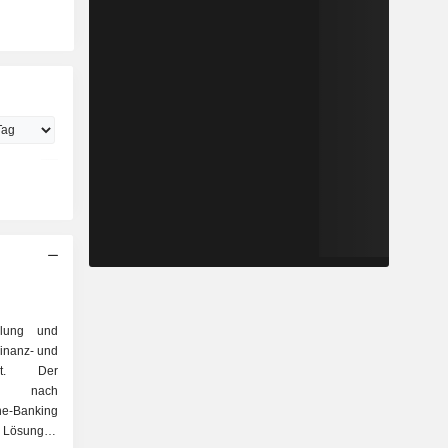
klung und
Finanz- und
iert. Der
ch nach
: Lösungen