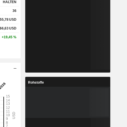
HALTEN
36
55,78
USD
66,63
USD
+19,45 %
Rohstoffe