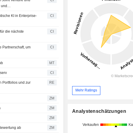
 und
ische KI in Enterprise-
CI
für die nächste
CI
le Partnerschaft, um
CI
ub
MT
iserv
CI
 Portfolios und zur
RE
Mehr Ratings
ZM
n
ZM
Analystenschätzungen
g
ZM
Verkaufen
Ka
rale Bewertung ab
ZM