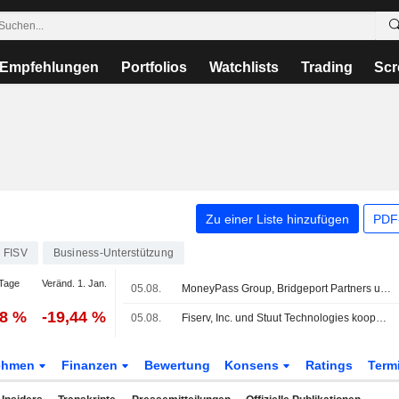
Empfehlungen
Portfolios
Watchlists
Trading
Scr
Zu einer Liste hinzufügen
PDF-
FISV
Business-Unterstützung
Tage
Veränd. 1. Jan.
05.08.
MoneyPass Group, Bridgeport Partners und Fiserv starten Joint Venture und gründen MoneyPass Group als unabhängiges Netzwerk- und Bargeldinfrastrukturunternehmen
18 %
-19,44 %
05.08.
Fiserv, Inc. und Stuut Technologies kooperieren, um agentische KI in Enterprise-Forderungsmanagement zu bringen
ehmen
Finanzen
Bewertung
Konsens
Ratings
Term