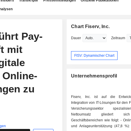
Insiders
Transkripte
Pressemitteilungen
Offizielle Publikationen
nalysen
Chart Fiserv, Inc.
ührt Pay-
Dauer
Zeitraum
t mit
FISV: Dynamischer Chart
gitale
 Online-
Unternehmensprofil
ngen zu
Fiserv, Inc. ist auf die Entwic
Integration von IT-Lösungen für den 
Versicherungssektor spezialis
Nettoumsatz gliedert si
Geschäftsbereichen wie folgt: - Online-Banking
igen
und Anlageunterstützung (47,8 %)