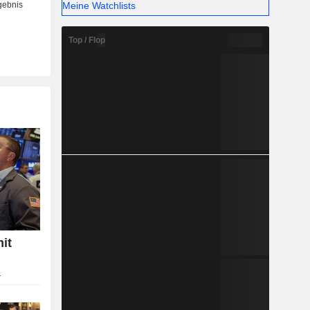
Meine Watchlists
Top / Flop
it
r