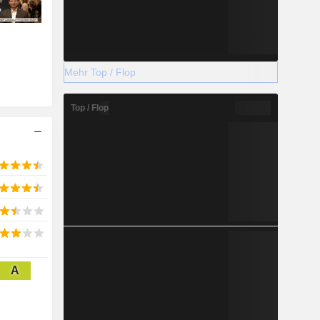
Mehr Top / Flop
Top / Flop
A