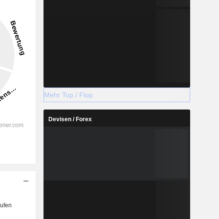
Mehr Top / Flop
Devisen / Forex
ufen