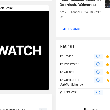
Doordash; Walmart ab
Am 28. Oktober 2024 um 22:12
Uhr
Mehr Analysen
Ratings
Trader
Investment
Gesamt
Qualität der
Veröffentlichungen
ESG MSCI
n Joint Venture und
CI