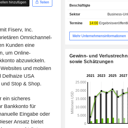
für Online-Zahlungen, Lösunge
ellen hinzufügen
Teilen
Beschäftigte
Erteilung von Aktienaufträgen, die
von Wertpapieren, die Verwal
Sektor
Business-Unt
Altersvorsorgeplänen u
Termine
14:00
Ergebnisveröffentlichun
Finanzmanagement (45,6 %): Lösung
it Fiserv, Inc.
Transaktions- und Kreditman
Datenverarbeitung, CRM, Hosting-Lö
Mehr Unternehmensinformationen
prietären Omnichannel-
Online-Aktivitäten sowie Out
ten Kunden eine
Dienstleistungen für Finanzinstitut
on, um Online-
Leasinggesellschaften, Immobilienk
Gewinn- und Verlustrech
usw.) und Versicherungsgesellsc
nkkonto abzuwickeln.
sowie Schätzungen
Sonstiges (6,6 %). Auf die Vereinigten Staaten
-Websites und mobilen
und Kanada entfallen 84 % des Nett
d Delhaize USA
 und Stop & Shop.
 ein sicheres
hr Bankkonto für
manuelle Eingabe oder
Dieser Ansatz bietet