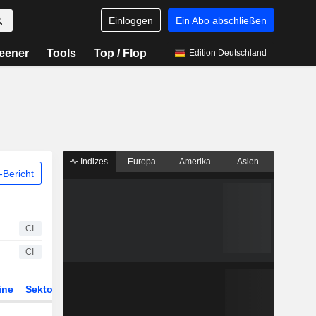
Einloggen
Ein Abo abschließen
eener
Tools
Top / Flop
Edition Deutschland
Indizes
Europa
Amerika
Asien
Bericht
CI
CI
ine
Sektor
Derivate
ETFs