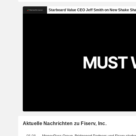
Aktuelle Nachrichten zu Fiserv, Inc.
05.08.
MoneyPass Group, Bridgeport Partners und Fiserv starte