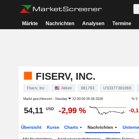
Märkte
Nachrichten
Analysen
Termine
FISERV, INC.
Fiserv, Inc.
Aktien
881793
US3377381088
Markt geschlossen -
Nasdaq
22:00:00 05.08.2026
% 5 
54,11
-2,99 %
USD
-0,
Übersicht
Kurse
Charts
Nachrichten
Untern