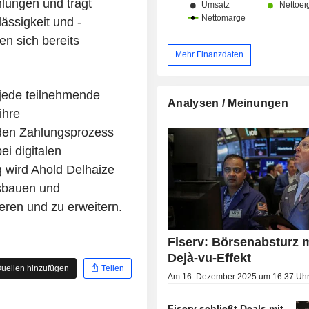
lungen und trägt
ässigkeit und -
en sich bereits
Mehr Finanzdaten
 jede teilnehmende
Analysen / Meinungen
ihre
 den Zahlungsprozess
ei digitalen
g wird Ahold Delhaize
sbauen und
eren und zu erweitern.
Fiserv: Börsenabsturz m
Dejà-vu-Effekt
uellen hinzufügen
Teilen
Am 16. Dezember 2025 um 16:37 Uh
Fiserv schließt Deals mit