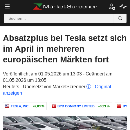
Absatzplus bei Tesla setzt sich
im April in mehreren
europäischen Märkten fort
Veröffentlicht am 01.05.2026 um 13:03 - Geändert am
01.05.2026 um 13:05
Reuters - Übersetzt von MarketScreener
-
Original
anzeigen
TESLA, INC.
+2,83 %
BYD COMPANY LIMITED
+0,33 %
BYD