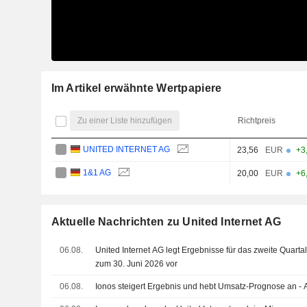
Im Artikel erwähnte Wertpapiere
Zu einer Liste hinzufügen
Richtpreis
UNITED INTERNET AG
23,56
EUR
+3
1&1 AG
20,00
EUR
+6
Aktuelle Nachrichten zu United Internet AG
06.08.
United Internet AG legt Ergebnisse für das zweite Quarta
zum 30. Juni 2026 vor
06.08.
Ionos steigert Ergebnis und hebt Umsatz-Prognose an - A