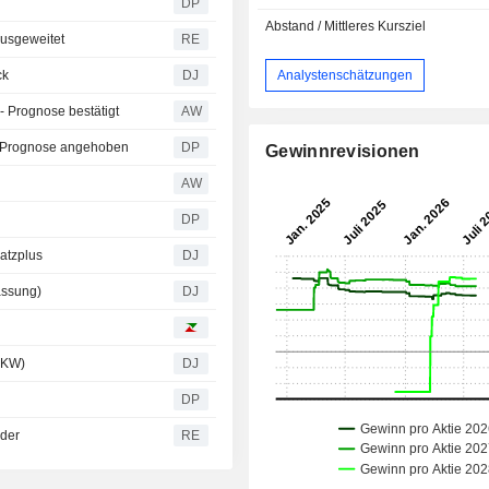
DP
Abstand / Mittleres Kursziel
ausgeweitet
RE
Analystenschätzungen
ck
DJ
- Prognose bestätigt
AW
tz-Prognose angehoben
DP
Gewinnrevisionen
AW
DP
atzplus
DJ
assung)
DJ
 KW)
DJ
DP
eder
RE