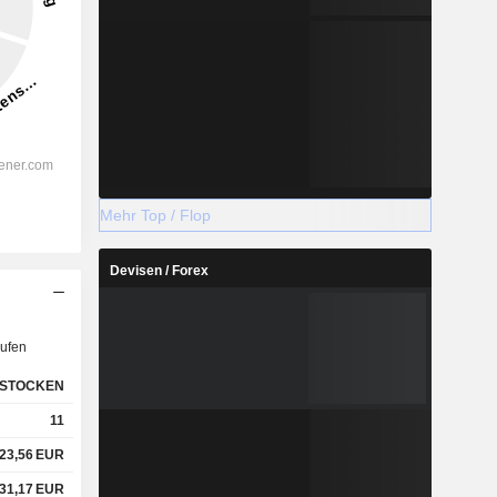
Mehr Top / Flop
Devisen / Forex
ufen
STOCKEN
11
23,56
EUR
31,17
EUR