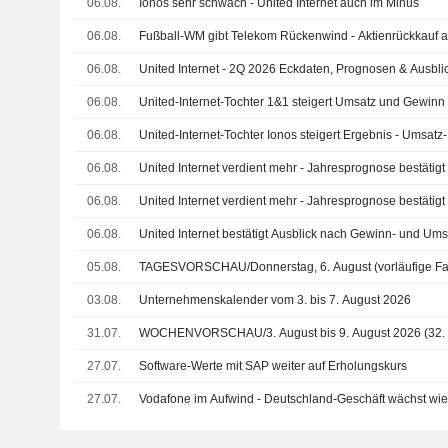
06.08.
Ionos sehr schwach - United Internet auch im Minus
06.08.
Fußball-WM gibt Telekom Rückenwind - Aktienrückkauf 
06.08.
United Internet - 2Q 2026 Eckdaten, Prognosen & Ausbli
06.08.
United-Internet-Tochter 1&1 steigert Umsatz und Gewinn 
06.08.
United-Internet-Tochter Ionos steigert Ergebnis - Umsa
06.08.
United Internet verdient mehr - Jahresprognose bestätigt
06.08.
United Internet verdient mehr - Jahresprognose bestätigt
06.08.
United Internet bestätigt Ausblick nach Gewinn- und Ums
05.08.
TAGESVORSCHAU/Donnerstag, 6. August (vorläufige F
03.08.
Unternehmenskalender vom 3. bis 7. August 2026
31.07.
WOCHENVORSCHAU/3. August bis 9. August 2026 (32.
27.07.
Software-Werte mit SAP weiter auf Erholungskurs
27.07.
Vodafone im Aufwind - Deutschland-Geschäft wächst wi