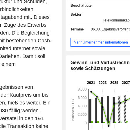
uktur und Schulden,
Applications“) und „Mail & Medi
Beschäftigte
„Consumer Applications“). Das S
rbindlichkeiten
bietet Privatkunden über seine Mark
Sektor
itagabend mit. Dieses
über Untermarken wie your
Telekommunikati
 im Zuge des Erwerbs
smartmobil.de Festnetz-Breit
Termine
06.08.
Ergebnisveröffentlichun
Mobilfunk-Internetdienste an u
rden. Die Begleichung
Geschäftskunden über 1&1 
mit bestehenden Cash-
Glasfaserlösungen zur Verfüg
Mehr Unternehmensinformationen
Geschäftsbereich IONOS bietet unter
ted Internet sowie
IONOS Dienstleistungen für KMU an
Darlehen. Damit soll
KI-Lösungen, Cloud-Dienste, Do
Gewinn- und Verlustrech
u einem
Commerce-Plattformen, Websit
sowie Schätzungen
Webhosting-Lösungen über STR
Segment „Mail & Media“ wird von 
GMX, WEB.DE und mail.com getrag
rgebnissen von
Mail- und Anwendungen zur Ve
persönlicher Daten bereitste
 der Kaufpreis um bis
Unternehmen verwaltet ein P
n, hieß es weiter. Ein
internationaler Marken wie Arsys, 
30 fällig werden.
home.pl, InterNetX, united-do
World4You.
Versatel in den 1&1
ie Transaktion keine