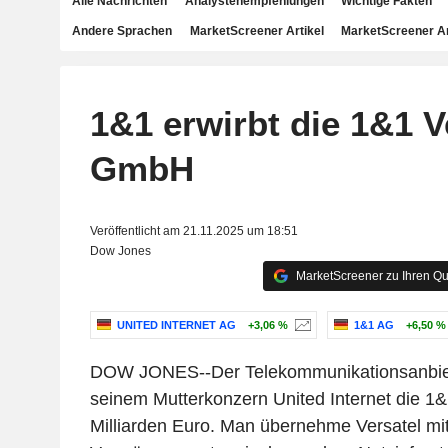
Alle Nachrichten
Analystenempfehlungen
Wichtige Fakten
Andere Sprachen
MarketScreener Artikel
MarketScreener A
1&1 erwirbt die 1&1 V
GmbH
Veröffentlicht am 21.11.2025 um 18:51
Dow Jones
MarketScreener zu Ihren Qu
UNITED INTERNET AG
+3,06 %
1&1 AG
+6,50 %
DOW JONES--Der Telekommunikationsanbiet
seinem Mutterkonzern United Internet die 1&1
Milliarden Euro. Man übernehme Versatel mi