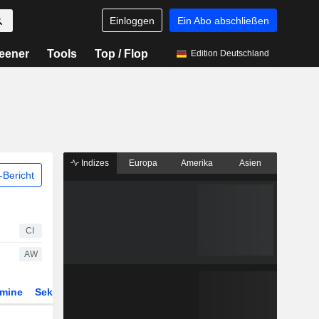
Einloggen
Ein Abo abschließen
eener
Tools
Top / Flop
Edition Deutschland
Indizes
Europa
Amerika
Asien
Bericht
CI
AW
rmine
Sektor
Derivate
ETFs