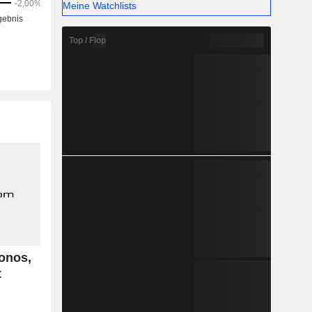
Meine Watchlists
Top / Flop
Ionos,
t