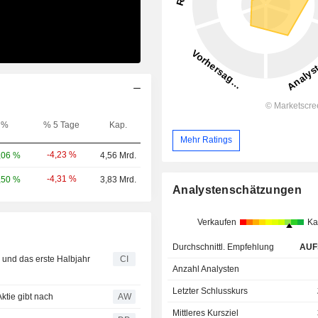
%
% 5 Tage
Kap.
Mehr Ratings
-4,23 %
,06 %
4,56 Mrd.
-4,31 %
,50 %
3,83 Mrd.
Analystenschätzungen
Verkaufen
Ka
Durchschnittl. Empfehlung
AUF
l und das erste Halbjahr
CI
Anzahl Analysten
Letzter Schlusskurs
ktie gibt nach
AW
Mittleres Kursziel