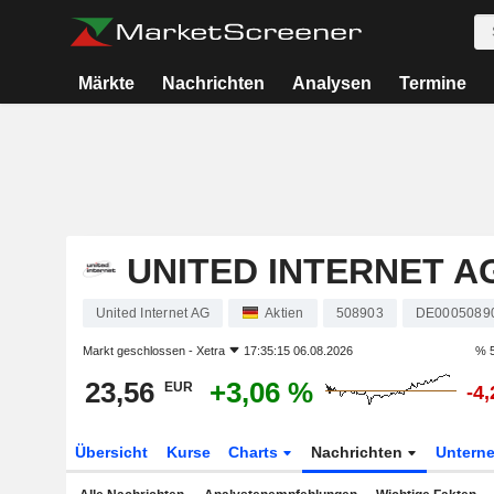
Märkte
Nachrichten
Analysen
Termine
UNITED INTERNET A
United Internet AG
Aktien
508903
DE0005089
Markt geschlossen -
Xetra
17:35:15 06.08.2026
% 5
23,56
+3,06 %
EUR
-4
Übersicht
Kurse
Charts
Nachrichten
Untern