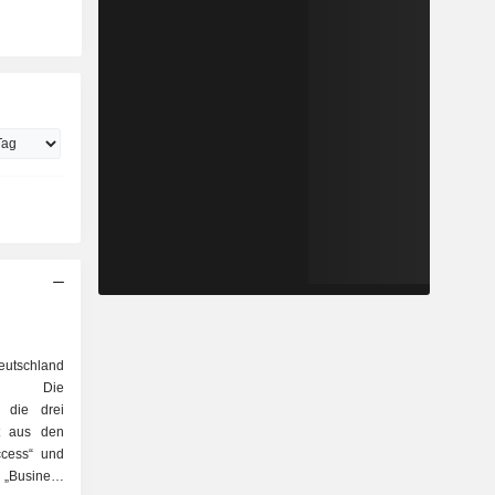
eutschland
n. Die
n die drei
t aus den
cess“ und
 „Business