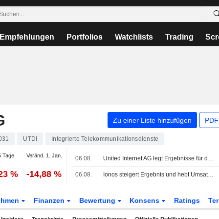
Empfehlungen
Portfolios
Watchlists
Trading
Scr
G
Zu einer Liste hinzufügen
PDF-
031
UTDI
Integrierte Telekommunikationsdienste
 Tage
Veränd. 1. Jan.
06.08.
United Internet AG legt Ergebnisse für das zweite Quartal und das erste Halbjahr zum 30. Juni 2026 vor
,23 %
-14,88 %
06.08.
Ionos steigert Ergebnis und hebt Umsatz-Prognose an - Aktie gibt nach
ehmen
Finanzen
Bewertung
Konsens
Ratings
Te