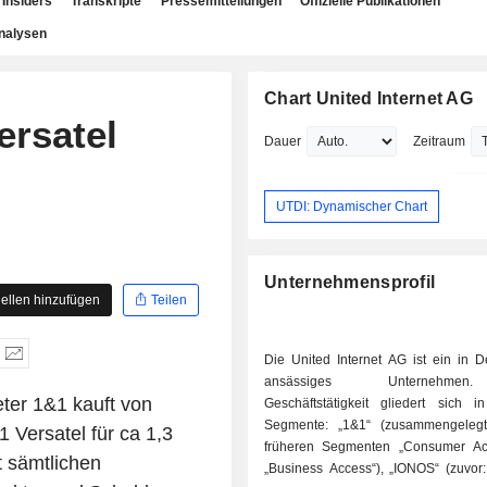
Insiders
Transkripte
Pressemitteilungen
Offizielle Publikationen
nalysen
Chart United Internet AG
ersatel
Dauer
Zeitraum
UTDI: Dynamischer Chart
Unternehmensprofil
ellen hinzufügen
Teilen
Die United Internet AG ist ein in D
ansässiges Unternehme
er 1&1 kauft von
Geschäftstätigkeit gliedert sich i
Segmente: „1&1“ (zusammengeleg
 Versatel für ca 1,3
früheren Segmenten „Consumer Ac
t sämtlichen
„Business Access“), „IONOS“ (zuvor: