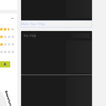
Mehr Top / Flop
Top / Flop
A